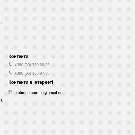
ЕЯ
+380 (99) 739-20-25
+380 (96) 168-97-38
profimob.com.ua@gmail.com
на