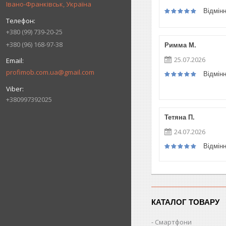
Івано-Франківськ, Україна
Відмін
+380 (99) 739-20-25
+380 (96) 168-97-38
Римма М.
25.07.2026
profimob.com.ua@gmail.com
Відмін
+380997392025
Тетяна П.
24.07.2026
Відмін
КАТАЛОГ ТОВАРУ
Смартфони