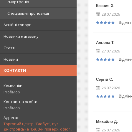
смартфонів
Ксения Х.
Спеціальні пропозиції
28.07.2026
Відмін
Акційні товари
Новинки магазину
Альона Т.
Статті
27.07.2026
Новини
Відмін
КОНТАКТИ
Сергій С.
26.07.2026
ProfiMob
Відмін
ProfiMob
Михайло Д.
Торговий центр "Глобус", вул.
Дністровська 45а, 3-й поверх, офіс 1,
26.07.2026