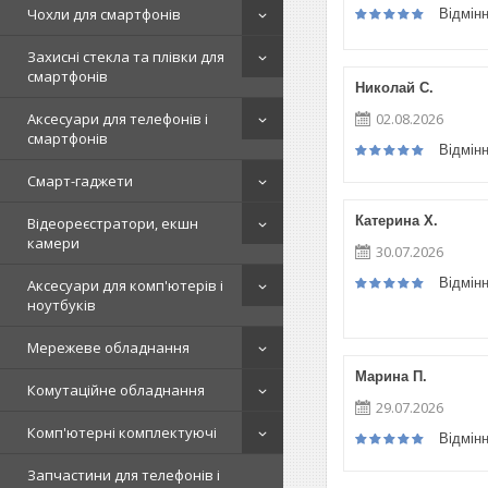
Чохли для смартфонів
Відмін
Захисні стекла та плівки для
смартфонів
Николай С.
02.08.2026
Аксесуари для телефонів і
смартфонів
Відмін
Смарт-гаджети
Катерина Х.
Відеореєстратори, екшн
камери
30.07.2026
Відмін
Аксесуари для комп'ютерів і
ноутбуків
Мережеве обладнання
Марина П.
Комутаційне обладнання
29.07.2026
Комп'ютерні комплектуючі
Відмін
Запчастини для телефонів і