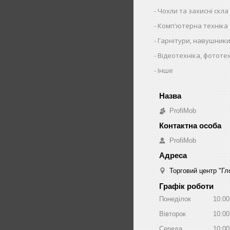
Чохли та захисні скла
Комп'ютерна техніка
Гарнітури, навушники
Відеотехніка, фототе
Інше
ProfiMob
ProfiMob
Торговий центр "Гло
Графік роботи
Понеділок
10:00
Вівторок
10:00
Середа
10:00