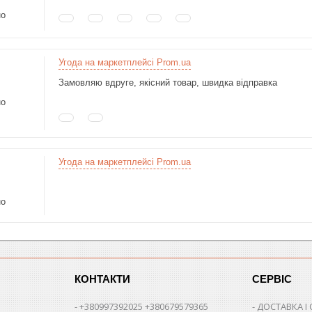
но
Угода на маркетплейсі Prom.ua
Замовляю вдруге, якісний товар, швидка відправка
но
Угода на маркетплейсі Prom.ua
но
КОНТАКТИ
СЕРВІС
+380997392025 +380679579365
ДОСТАВКА І