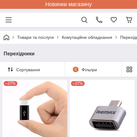
Новинки магазину
Товари та послуги
Комутаційне обладнання
Перехід
Перехідники
Сортування
0
Фільтри
–27%
–27%