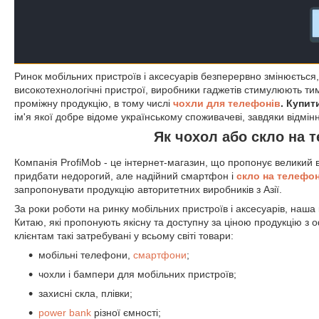
Ринок мобільних пристроїв і аксесуарів безперервно змінюється,
високотехнологічні пристрої, виробники гаджетів стимулюють 
проміжну продукцію, в тому числі
чохли для телефонів
. Купи
ім'я якої добре відоме українському споживачеві, завдяки відмінн
Як чохол або скло на 
Компанія ProfiMob - це інтернет-магазин, що пропонує великий в
придбати недорогий, але надійний смартфон і
скло на телефон
запропонувати продукцію авторитетних виробників з Азії.
За роки роботи на ринку мобільних пристроїв і аксесуарів, наша
Китаю, які пропонують якісну та доступну за ціною продукцію 
клієнтам такі затребувані у всьому світі товари:
мобільні телефони,
смартфони
;
чохли і бампери для мобільних пристроїв;
захисні скла, плівки;
power bank
різної ємності;