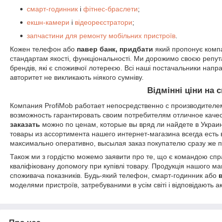
смарт-годинник
і
фітнес-браслети
;
екшн-камери
і
відеореєстратори
;
запчастини для ремонту мобільних пристроїв
.
Кожен телефон або
павер банк, придбати
який пропонує компа
стандартам якості, функціональності. Ми дорожимо своєю репут
брендів, які є споживчої лотереєю. Всі наші постачальники напрац
авторитет не викликають ніякого сумніву.
Відмінні ціни на 
Компания ProfiMob работает непосредственно с производителем
возможность гарантировать своим потребителям отличное качес
заказать
можно по ценам, которые вы вряд ли найдете в Украи
товары из ассортимента нашего интернет-магазина всегда есть
максимально оперативно, высылая заказ покупателю сразу же п
Також ми з гордістю можемо заявити про те, що є командою спра
кваліфіковану допомогу при купівлі товару. Продукція нашого м
споживача показників. Будь-який телефон, смарт-годинник або
моделями пристроїв, затребуваними в усім світі і відповідають 