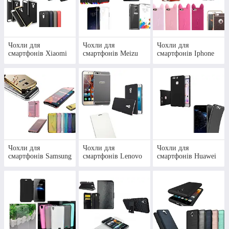
наявності, відправка замовлення в день
оформлення!
Чохли для
Чохли для
Чохли для
Вибрати чохол!
смартфонів Xiaomi
смартфонів Meizu
смартфонів Iphone
ТОП ПРОДАЖІВ: НАЙБІЛЬШ
ПОПУЛЯРНІ МОДЕЛІ ЧОХЛІВ
Чохли для
Чохли для
Чохли для
смартфонів Samsung
смартфонів Lenovo
смартфонів Huawei
Прозорий силіконовий чохол
для HUAWEI P SMART PLUS
Еластичний матеріал, добре прилягає до телефону.
Зносостійкий, практичний, легко чиститься від
забруднень.