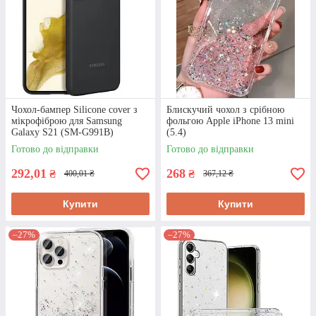
Чохол-бампер Silicone cover з
Блискучий чохол з срібною
мікрофіброю для Samsung
фольгою Apple iPhone 13 mini
Galaxy S21 (SM-G991B)
(5.4)
Готово до відправки
Готово до відправки
292,01
268
₴
₴
400,01 ₴
367,12 ₴
Купити
Купити
–27%
–27%