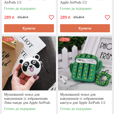
AirPods 1/2
Apple AirPods 1/2
Готово до відправки
Готово до відправки
НАШІ КЛІЄНТИ НАМ
289
289
₴
₴
395,89 ₴
395,89 ₴
ДОВІРЯЮТЬ, ПРО ЩО
Купити
Купити
ГОВОРЯТЬ ЧИСЛЕННІ
–27%
–27%
ПОЗИТИВНІ ВІДГУКИ
Ми докладаємо максимум зусиль, щоб
кожен покупець залишився
задоволеним співпрацею!
Відгуки наших клієнтів
Мультяшний чохол для
Мультяшний чохол для
навушників із зображенням
навушників із зображенням
Лева панди для Apple AirPods
кактуса для Apple AirPods 1/2
1/2
Готово до відправки
Готово до відправки