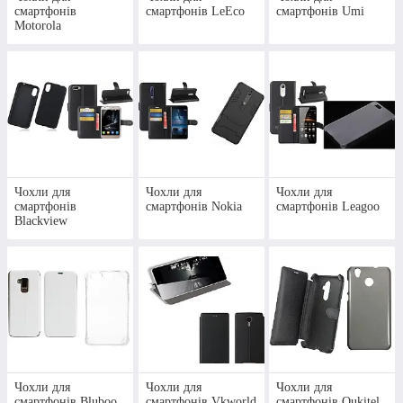
смартфонів
смартфонів LeEco
смартфонів Umi
Motorola
Чохол бампер захисний для
XIAOMI REDMI NOTE 11
PRO
Надійний захист від пошкоджень при ударах та
падіннях. Синтетичний матеріал, темно-матовий
колір.
Чохли для
Чохли для
Чохли для
смартфонів
смартфонів Nokia
смартфонів Leagoo
Дізнатися деталі
Blackview
Чохли для
Чохли для
Чохли для
смартфонів Bluboo
смартфонів Vkworld
смартфонів Oukitel