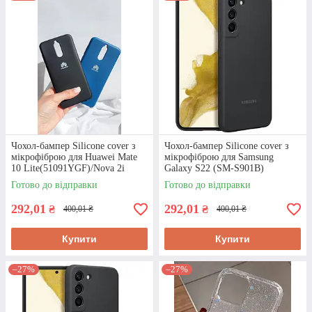
Чохол-бампер Silicone cover з
Чохол-бампер Silicone cover з
мікрофіброю для Huawei Mate
мікрофіброю для Samsung
10 Lite(51091YGF)/Nova 2i
Galaxy S22 (SM-S901B)
Готово до відправки
Готово до відправки
292,01
292,01
₴
₴
400,01 ₴
400,01 ₴
Купити
Купити
–27%
–27%