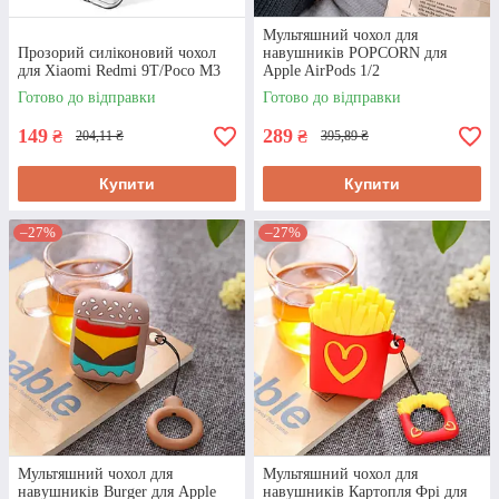
03
Мультяшний чохол для
Прозорий силіконовий чохол
навушників POPCORN для
для Xiaomi Redmi 9T/Poco M3
Apple AirPods 1/2
Індивідуальний підхід
Готово до відправки
Готово до відправки
Менеджер супроводжує клієнта протягом усього
149
289
₴
₴
204,11 ₴
395,89 ₴
співробітництва – від оформлення заявки до
отримання товару.
Купити
Купити
04
–27%
–27%
Консультації фахівців
У разі виникнення будь-яких питань ми
проконсультуємо, допоможемо зробити правильний
вибір.
Контактна iнформацiя
Мультяшний чохол для
Мультяшний чохол для
навушників Burger для Apple
навушників Картопля Фрі для