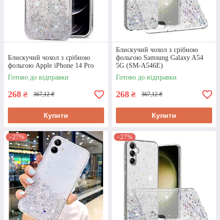
Блискучий чохол з срібною
Блискучий чохол з срібною
фольгою Samsung Galaxy A54
фольгою Apple iPhone 14 Pro
5G (SM-A546E)
Готово до відправки
Готово до відправки
268
268
₴
₴
367,12 ₴
367,12 ₴
Купити
Купити
–27%
–27%