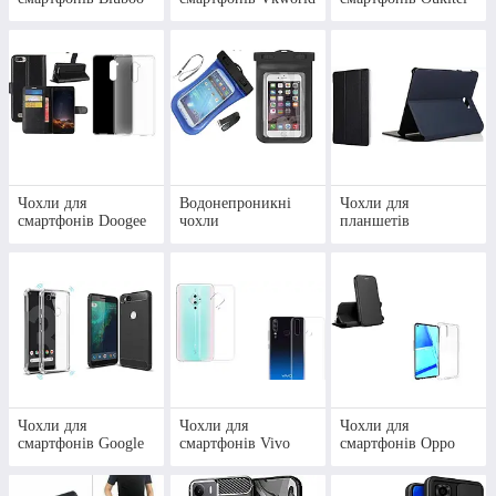
Чохли для
Водонепроникні
Чохли для
смартфонів Doogee
чохли
планшетів
Чохол книжка з магнітом для
HUAWEI HONOR 8X
Різні кольори, стильний дизайн, ідеальна
відповідність смартфону. Кишені для банківських
карток.
Чохли для
Чохли для
Чохли для
смартфонів Google
смартфонів Vivo
смартфонів Oppo
Дізнатися деталі