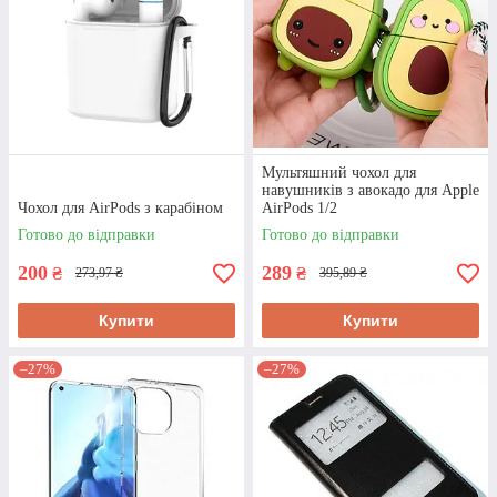
Дізнатися деталі
Чохол зі срібною фольгою для
SAMSUNG GALAXY S10
Мультяшний чохол для
навушників з авокадо для Apple
PLUS
Чохол для AirPods з карабіном
AirPods 1/2
Готово до відправки
Готово до відправки
Чудовий вибір для дівчат, гламурний дизайн,
яскраво переливається. Декілька кольорів в
200
289
₴
₴
273,97 ₴
395,89 ₴
асортименті.
Купити
Купити
Дізнатися деталі
–27%
–27%
ПЕРЕВАГИ ПОКУПКИ В ІНТЕРНЕТ-
МАГАЗИНІ «PROFIMOB»