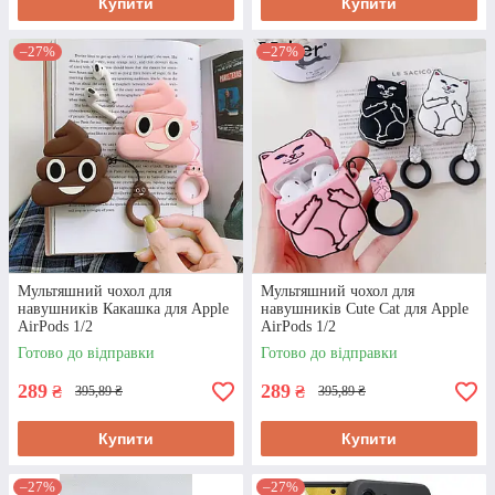
Купити
Купити
–27%
–27%
Мультяшний чохол для
Мультяшний чохол для
навушників Какашка для Apple
навушників Cute Cat для Apple
AirPods 1/2
AirPods 1/2
Готово до відправки
Готово до відправки
289
289
₴
₴
395,89 ₴
395,89 ₴
Купити
Купити
–27%
–27%