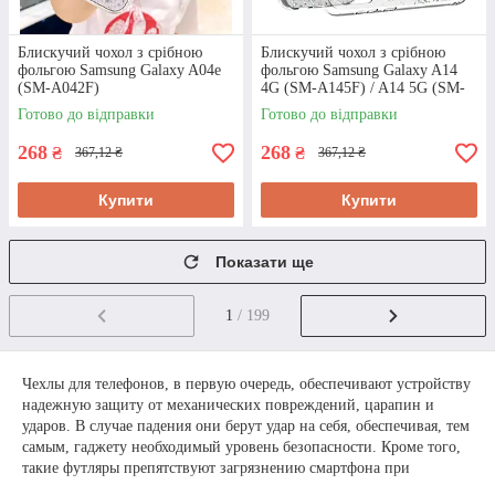
Блискучий чохол з срібною
Блискучий чохол з срібною
фольгою Samsung Galaxy A04e
фольгою Samsung Galaxy A14
(SM-A042F)
4G (SM-A145F) / A14 5G (SM-
A146F)
Готово до відправки
Готово до відправки
268
268
₴
₴
367,12 ₴
367,12 ₴
Купити
Купити
Показати ще
1
/ 199
Чехлы для телефонов, в первую очередь, обеспечивают устройству
надежную защиту от механических повреждений, царапин и
ударов. В случае падения они берут удар на себя, обеспечивая, тем
самым, гаджету необходимый уровень безопасности. Кроме того,
такие футляры препятствуют загрязнению смартфона при
ежедневном использовании. Специальное покрытие практически