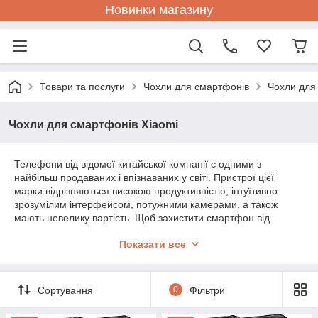
Новинки магазину
Товари та послуги
Чохли для смартфонів
Чохли для
Чохли для смартфонів Xiaomi
Телефони від відомої китайської компанії є одними з
найбільш продаваних і впізнаваних у світі. Пристрої цієї
марки відрізняються високою продуктивністю, інтуїтивно
зрозумілим інтерфейсом, потужними камерами, а також
мають невелику вартість. Щоб захистити смартфон від
пошкоджень під час ударів, подряпин або засмічення,
Показати все
необхідно придбати спеціальний чохол. У
нашому інтернет-
магазин
е представлений широкий спектр сучасних чохлів,
тому ви без праці зможете знайти підходящий варіант.
Бампер на телефон Ксиоми — стильний
Сортування
0
Фільтри
аксесуар і якісна захист