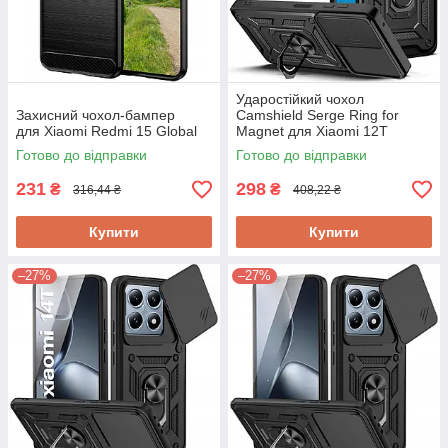
Ударостійкий чохол
Захисний чохол-бампер
Camshield Serge Ring for
для Xiaomi Redmi 15 Global
Magnet для Xiaomi 12T
Готово до відправки
Готово до відправки
231
298
₴
₴
316,44 ₴
408,22 ₴
Купити
Купити
–27%
–27%