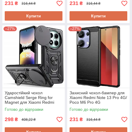
231
231
₴
₴
316,44 ₴
316,44 ₴
Купити
Купити
–27%
–27%
Ударостійкий чохол
Захисний чохол-бампер для
Camshield Serge Ring for
Xiaomi Redmi Note 13 Pro 4G/
Magnet для Xiaomi Redmi
Poco M6 Pro 4G
Note 14 Pro 4G​​​​​​​
Готово до відправки
Готово до відправки
298
231
₴
₴
408,22 ₴
316,44 ₴