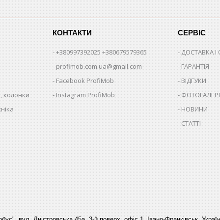
КОНТАКТИ
СЕРВІС
+380997392025 +380679579365
ДОСТАВКА І
profimob.com.ua@gmail.com
ГАРАНТІЯ
Facebook ProfiMob
ВІДГУКИ
, колонки
Instagram ProfiMob
ФОТОГАЛЕР
хніка
НОВИНИ
СТАТТІ
бус", вул. Дністровська 45а, 3-й поверх, офіс 1, Івано-Франківськ, Украї