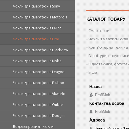
Чохли для смартфонів Sony
Чохли для смартфонів Motorola
КАТАЛОГ ТОВАРУ
Чохли для смартфонів LeEco
Смартфони
Чохли та захисні скла
Чохли для смартфонів Umi
Комп'ютерна техніка
Чохли для смартфонів Blackview
Гарнітури, навушники
Чохли для смартфонів Nokia
Відеотехніка, фототе
Чохли для смартфонів Leagoo
Інше
Чохли для смартфонів Bluboo
Чохли для смартфонів Vkworld
ProfiMob
Чохли для смартфонів Oukitel
ProfiMob
Чохли для смартфонів Doogee
Водонепроникні чохли
Торговий центр "Гло