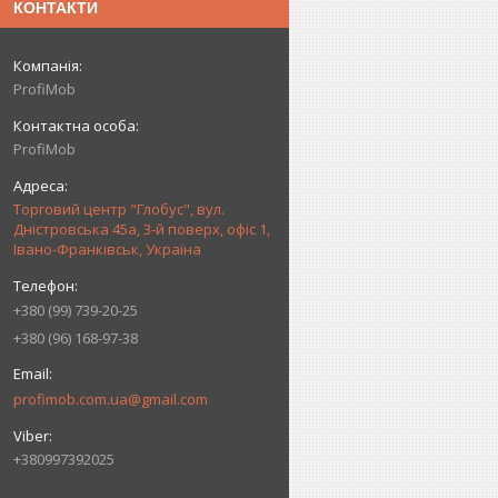
КОНТАКТИ
ProfiMob
ProfiMob
Торговий центр "Глобус", вул.
Дністровська 45а, 3-й поверх, офіс 1,
Івано-Франківськ, Україна
+380 (99) 739-20-25
+380 (96) 168-97-38
profimob.com.ua@gmail.com
+380997392025