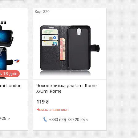
320
 16 днів
Umi London
Чохол книжка для Umi Rome
X/Umi Rome
119 ₴
Немає в наявності
0-25
+380 (99) 739-20-25