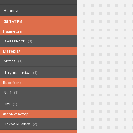
Новини
ФІЛЬТРИ
Наявність
В наявності
1
Матеріал
Метал
1
Штучна шкіра
1
Виробник
No 1
1
Umi
1
Форм-фактор
Чохол-книжка
2