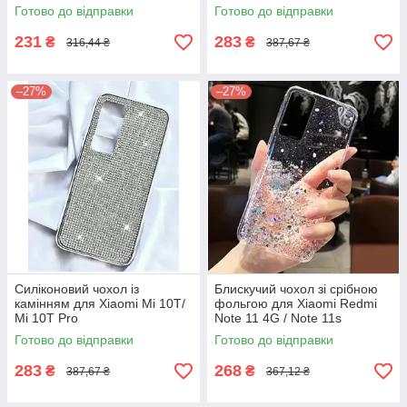
Готово до відправки
Готово до відправки
231
283
₴
₴
316,44 ₴
387,67 ₴
–27%
–27%
Силіконовий чохол із
Блискучий чохол зі срібною
камінням для Xiaomi Mi 10T/
фольгою для Xiaomi Redmi
Mi 10T Pro
Note 11 4G / Note 11s
Готово до відправки
Готово до відправки
283
268
₴
₴
387,67 ₴
367,12 ₴