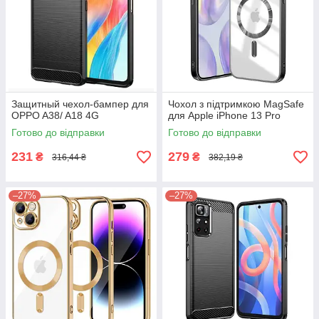
Защитный чехол-бампер для
Чохол з підтримкою MagSafe
OPPO A38/ A18 4G
для Apple iPhone 13 Pro
Готово до відправки
Готово до відправки
231
279
₴
₴
316,44 ₴
382,19 ₴
–27%
–27%