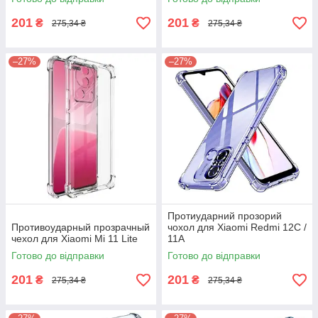
201
201
₴
₴
275,34 ₴
275,34 ₴
–27%
–27%
Протиударний прозорий
Противоударный прозрачный
чохол для Xiaomi Redmi 12C /
чехол для Xiaomi Mi 11 Lite
11A
Готово до відправки
Готово до відправки
201
201
₴
₴
275,34 ₴
275,34 ₴