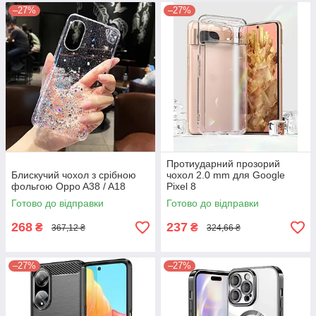
–27%
–27%
Протиударний прозорий
Блискучий чохол з срібною
чохол 2.0 mm для Google
фольгою Oppo A38 / A18
Pixel 8
Готово до відправки
Готово до відправки
268
237
₴
₴
367,12 ₴
324,66 ₴
–27%
–27%