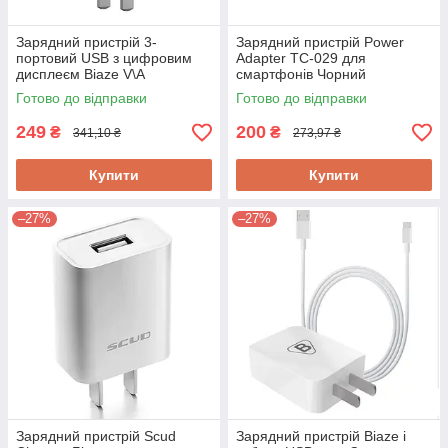
Зарядний пристрій 3-
Зарядний пристрій Power
портовий USB з цифровим
Adapter TC-029 для
дисплеєм Biaze V\A
смартфонів Чорний
Готово до відправки
Готово до відправки
249
200
₴
₴
341,10 ₴
273,97 ₴
Купити
Купити
–27%
–27%
Зарядний пристрій Scud
Зарядний пристрій Biaze і