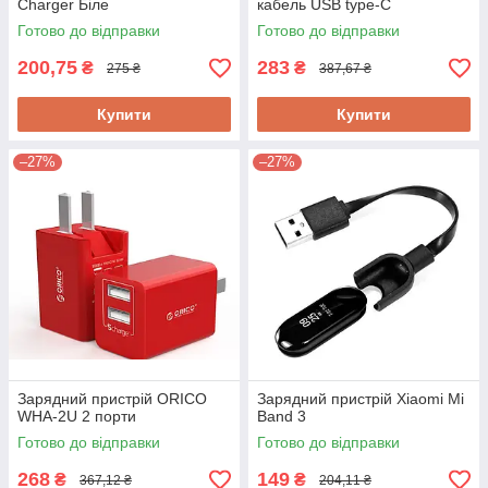
Charger Біле
кабель USB type-C
Готово до відправки
Готово до відправки
200,75
283
₴
₴
275 ₴
387,67 ₴
Купити
Купити
–27%
–27%
Зарядний пристрій ORICO
Зарядний пристрій Xiaomi Mi
WHA-2U 2 порти
Band 3
Готово до відправки
Готово до відправки
268
149
₴
₴
367,12 ₴
204,11 ₴