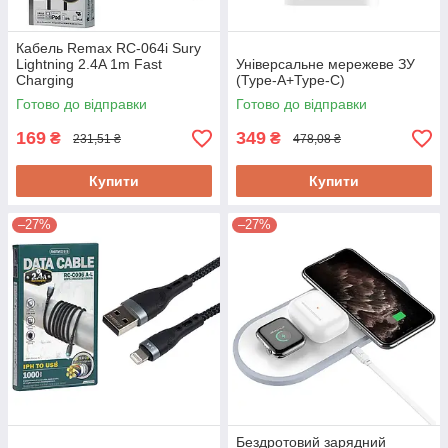
Кабель Remax RC-064i Sury
Lightning 2.4A 1m Fast
Універсальне мережеве ЗУ
Charging
(Type-A+Type-C)
Готово до відправки
Готово до відправки
169
349
₴
₴
231,51 ₴
478,08 ₴
Купити
Купити
–27%
–27%
Бездротовий зарядний