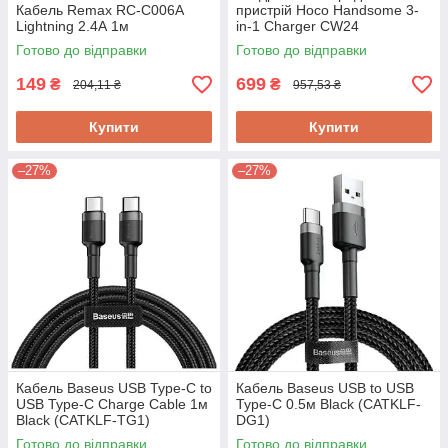
Кабель Remax RC-C006A
пристрій Hoco Handsome 3-
Lightning 2.4А 1м
in-1 Charger CW24
Готово до відправки
Готово до відправки
149
699
₴
₴
204,11 ₴
957,53 ₴
Купити
Купити
–27%
–27%
Кабель Baseus USB Type-C to
Кабель Baseus USB to USB
USB Type-C Charge Cable 1м
Type-C 0.5м Black (CATKLF-
Black (CATKLF-TG1)
DG1)
Готово до відправки
Готово до відправки