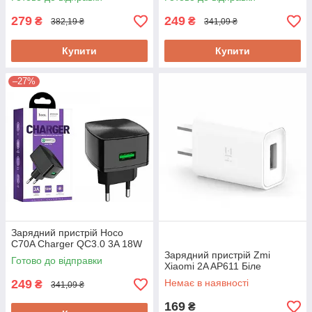
279
249
₴
₴
382,19 ₴
341,09 ₴
Купити
Купити
–27%
Зарядний пристрій Hoco
C70A Charger QC3.0 3A 18W
Зарядний пристрій Zmi
Готово до відправки
Xiaomi 2A AP611 Біле
249
Немає в наявності
₴
341,09 ₴
169
₴