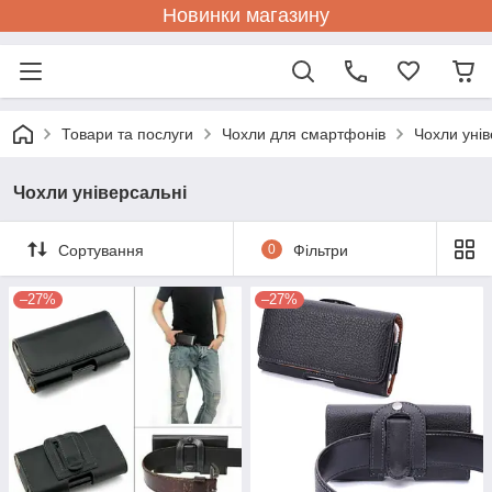
Новинки магазину
Товари та послуги
Чохли для смартфонів
Чохли унів
Чохли універсальні
Сортування
0
Фільтри
–27%
–27%