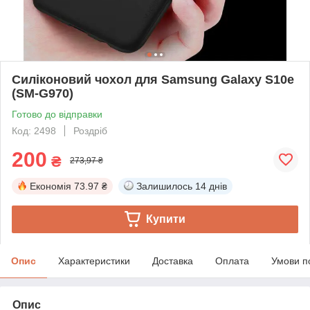
Силіконовий чохол для Samsung Galaxy S10e
(SM-G970)
Готово до відправки
Код: 2498
Роздріб
200
₴
273,97 ₴
Економія
73.97 ₴
Залишилось
14 днів
Купити
Опис
Характеристики
Доставка
Оплата
Умови п
Опис