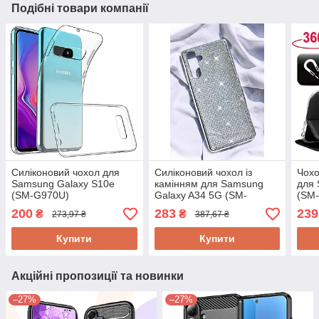
Подібні товари компанії
Силіконовий чохол для
Силіконовий чохол із
Чохо
Samsung Galaxy S10e
камінням для Samsung
для 
(SM-G970U)
Galaxy A34 5G (SM-
(SM
A346E)
200
283
239
₴
₴
273,97 ₴
387,67 ₴
Купити
Купити
Акційні пропозиції та новинки
–27%
–27%