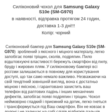
Силіконовий чохол для
Samsung Galaxy
S10e (SM-G970)
в наявності, відправка протягом 24 годин,
доставка 1-3 дні!!!
Колір: чорний
Силіконовий бампер для
Samsung Galaxy S10e (SM-
G970
)
зроблений з якісного і міцного матеріалу, легко
запобігає появі тріщин, сколів, подряпин. Пило
відштовхуючі властивості бережуть смартфон від пилу,
бруду і жирових плям. У силіконовому бампері всі
роз'єми залишаються в повному для користування
доступі, що так само немало важливо. Незважаючи на
свій тендітний зовнішній вигляд, вона є достатньо
міцною і якісною, і гарантовано захистить ваш
телефон від раптових падінь і інших механічних
дефектів, запобігає появі подряпин і тріщин. Чохол
неймовірно гладкий і приємний на дотик, легко гнеться
і трансформується під Ваш смартфон. Він не ковзає в
долоні і не залишає на собі слідів відбитків пальців.