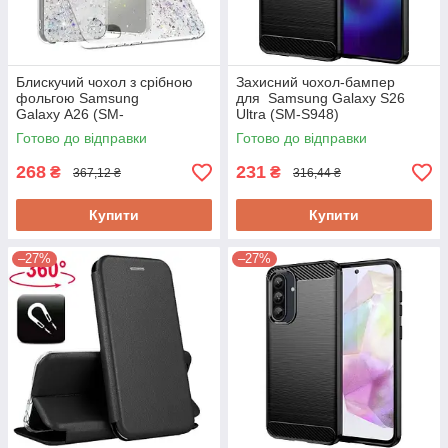
Блискучий чохол з срібною
Захисний чохол-бампер
фольгою Samsung
для Samsung Galaxy S26
Galaxy A26 (SM-
Ultra (SM-S948)
A266BZ)/A17 (SM-A175FZ)
Готово до відправки
Готово до відправки
268
231
₴
₴
367,12 ₴
316,44 ₴
Купити
Купити
–27%
–27%