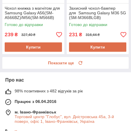
Чохол книжка з магнітом для
Захисний чохол-бампер
Samsung Galaxy A56(SM-
для Samsung Galaxy M36 5G
A566BZ)/M56(SM-M566B)
(SM-M366BLGB)
Готово до відправки
Готово до відправки
239
231
₴
₴
327,40 ₴
316,44 ₴
Купити
Купити
Показати ще
Про нас
98% позитивних з 482 відгуків за рік
Працює з 06.04.2016
м. Івано-Франківськ
Торговий центр "Глобус", вул. Дністровська 45а, 3-й
поверх, офіс 1, Івано-Франківськ, Україна