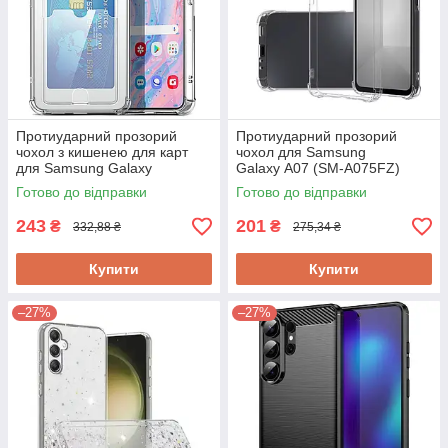
Протиударний прозорий
Протиударний прозорий
чохол з кишенею для карт
чохол для Samsung
для Samsung Galaxy
Galaxy A07 (SM-A075FZ)
A17 (SM-A175FL)
Готово до відправки
Готово до відправки
243
201
₴
₴
332,88 ₴
275,34 ₴
Купити
Купити
–27%
–27%