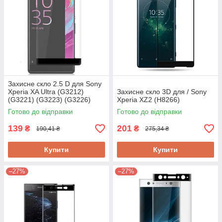
Захисне скло 2.5 D для Sony
Xperia XA Ultra (G3212)
Захисне скло 3D для / Sony
(G3221) (G3223) (G3226)
Xperia XZ2 (H8266)
Готово до відправки
Готово до відправки
139
201
₴
₴
190,41 ₴
275,34 ₴
Купити
Купити
–27%
–27%