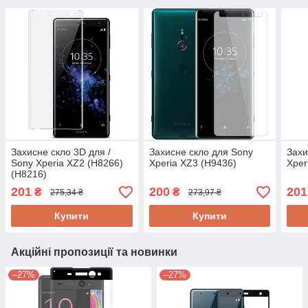
Захисне скло 3D для /
Захисне скло для Sony
Захи
Sony Xperia XZ2 (H8266)
Xperia XZ3 (H9436)
Xper
(H8216)
201
200
201
₴
₴
275,34 ₴
273,97 ₴
Купити
Купити
Акційні пропозиції та новинки
–27%
–27%