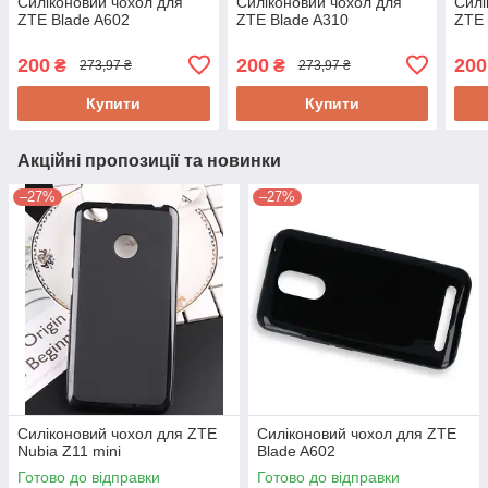
Силіконовий чохол для
Силіконовий чохол для
Силі
ZTE Blade A602
ZTE Blade A310
ZTE 
200
200
200
₴
₴
273,97 ₴
273,97 ₴
Купити
Купити
Акційні пропозиції та новинки
–27%
–27%
Силіконовий чохол для ZTE
Силіконовий чохол для ZTE
Nubia Z11 mini
Blade A602
Готово до відправки
Готово до відправки