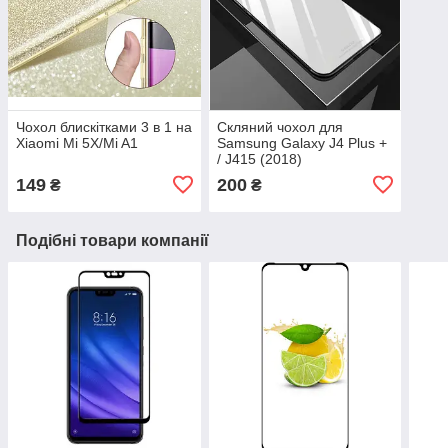
Чохол блискітками 3 в 1 на
Скляний чохол для
Xiaomi Mi 5X/Mi A1
Samsung Galaxy J4 Plus +
/ J415 (2018)
149
200
₴
₴
Подібні товари компанії