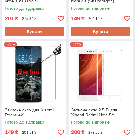
Note 13/13 Pro 5G
Note 4X (Snapdragon)
Готово до відправки
Готово до відправки
201
149
₴
₴
275,34 ₴
204,11 ₴
Купити
Купити
–27%
–27%
Захисне скло для Xiaomi
Захисне скло 2.5 D для
Redmi 4X
Xiaomi Redmi Note 5A
Готово до відправки
Готово до відправки
149
200
₴
₴
204,11 ₴
273,97 ₴