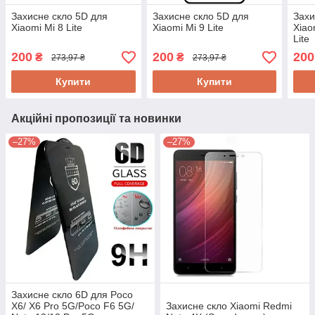
Захисне скло 5D для
Захисне скло 5D для
Захи
Xiaomi Mi 8 Lite
Xiaomi Mi 9 Lite
Xiao
Lite
200
200
200
₴
₴
273,97 ₴
273,97 ₴
Купити
Купити
Акційні пропозиції та новинки
–27%
–27%
Захисне скло 6D для Poco
X6/ X6 Pro 5G/Poco F6 5G/
Захисне скло Xiaomi Redmi