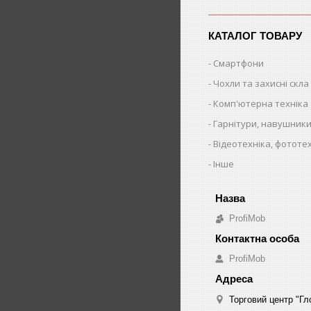
КАТАЛОГ ТОВАРУ
Смартфони
Чохли та захисні скла
Комп'ютерна техніка
Гарнітури, навушники
Відеотехніка, фототе
Інше
ProfiMob
ProfiMob
Торговий центр "Гло