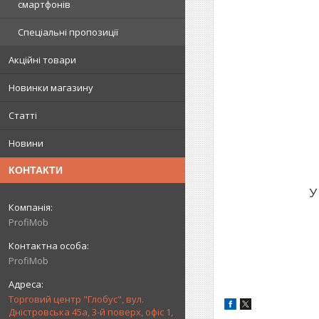
смартфонів
Спеціальні пропозиції
Акційні товари
Новинки магазину
Статті
Новини
КОНТАКТИ
У
ProfiMob
ProfiMob
Торговий центр "Глобус", вул.
Дністровська 45а, 3-й поверх, офіс 1,