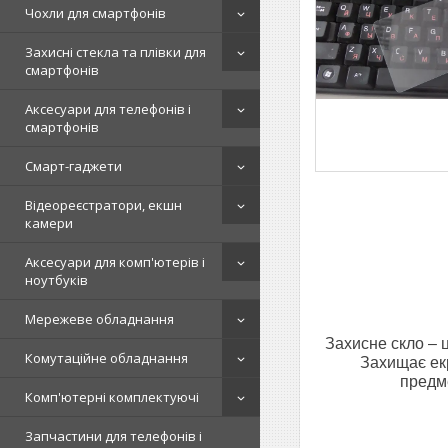
Чохли для смартфонів
Захисні стекла та плівки для
смартфонів
Аксесуари для телефонів і
смартфонів
Смарт-гаджети
Відеореєстратори, екшн
камери
Аксесуари для комп'ютерів і
ноутбуків
Мережеве обладнання
Захисне скло – 
Комутаційне обладнання
Захищає екр
предме
Комп'ютерні комплектуючі
Запчастини для телефонів і