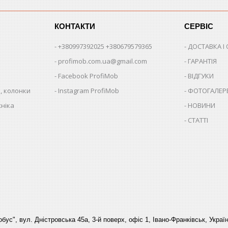
КОНТАКТИ
СЕРВІС
+380997392025 +380679579365
ДОСТАВКА І
profimob.com.ua@gmail.com
ГАРАНТІЯ
Facebook ProfiMob
ВІДГУКИ
, колонки
Instagram ProfiMob
ФОТОГАЛЕР
хніка
НОВИНИ
СТАТТІ
бус", вул. Дністровська 45а, 3-й поверх, офіс 1, Івано-Франківськ, Украї