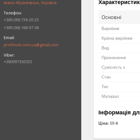
Характеристик
Івано-Франківськ, Україна
Основні
+380 (99) 739-20-25
+380 (96) 168-97-38
Виробник
Країна виробник
profimob.com.ua@gmail.com
Вид
Призначення
+380997392025
Сумісність з
Стан
Тип
Матеріал
Інформація дл
Ціна:
69 ₴