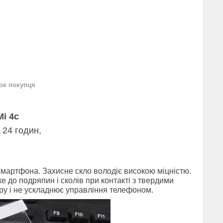
нок покупця
Mi 4c
 24 годин,
 смартфона.
Захисне скло володіє високою міцністю.
ке до подряпин і сколів при контакті з твердими
у і не ускладнює управління телефоном.