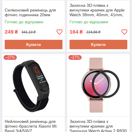
Захисна 3D-плівка з
Силіконовий ремінець для
вигнутими краями для Apple
фітнес годинника 20мм
Watch 38mm, 40mm, 41mm,
42mm, 44mm, 45mm,
Готово до відправки
Готово до відправки
49mm (black)
249
164
₴
₴
341,10 ₴
224,66 ₴
Купити
Купити
–27%
–27%
Нейлоновий ремінець для
Захисна 3D-плівка з
фітнес-браслета Xiaomi Mi
вигнутими краями для
Band 3/4/5/6/7
Samsung Watch Active 2 R830