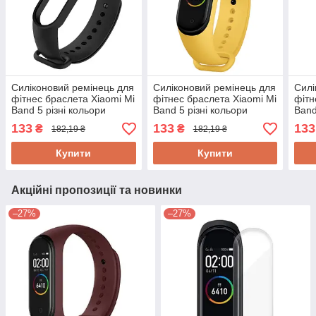
Силіконовий ремінець для
Силіконовий ремінець для
Силі
фітнес браслета Xiaomi Mi
фітнес браслета Xiaomi Mi
фітн
Band 5 різні кольори
Band 5 різні кольори
Band
133
133
133
₴
₴
182,19 ₴
182,19 ₴
Купити
Купити
Акційні пропозиції та новинки
–27%
–27%