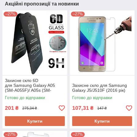
Акційні пропозиції та новинки
–27%
–27%
Захисне скло 6D
для Samsung Galaxy A05
Захисне скло для Samsung
(SM-A055F)/ A05s (SM-
Galaxy J5/J510F (2016 рік)
A057G)/ M14 (SM-M146)
Готово до відправки
Готово до відправки
201
107,31
₴
₴
275,34 ₴
147 ₴
Купити
Купити
–27%
–27%