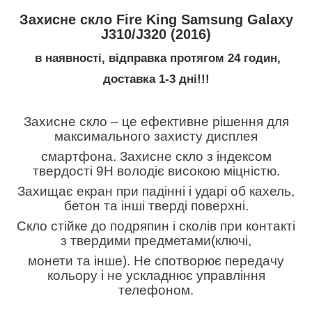
Захисне скло Fire King Samsung Galaxy
J310/J320 (2016)
в наявності, відправка протягом 24 годин,
доставка 1-3 дні!!!
Захисне скло – це ефективне рішення для
максимального захисту дисплея
смартфона.
Захисне скло з індексом
твердості 9H володіє високою міцністю.
Захищає екран при падінні і ударі об кахель,
бетон та інші тверді поверхні.
Скло
стійке до подряпин і сколів при контакті
з твердими предметами(ключі,
монети
та
інше).
Не спотворює передачу
кольору і не ускладнює управління
телефоном.