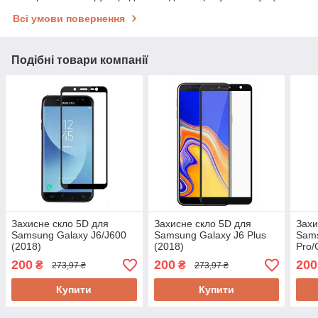
Всі умови повернення
Подібні товари компанії
Захисне скло 5D для
Захисне скло 5D для
Захи
Samsung Galaxy J6/J600
Samsung Galaxy J6 Plus
Sams
(2018)
(2018)
Pro/
(201
200
200
200
₴
₴
273,97 ₴
273,97 ₴
Купити
Купити