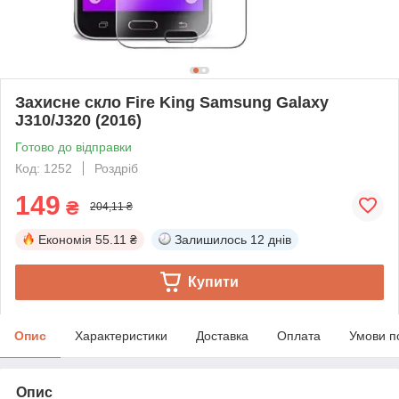
Захисне скло Fire King Samsung Galaxy
J310/J320 (2016)
Готово до відправки
Код: 1252
Роздріб
149
₴
204,11 ₴
Економія
55.11 ₴
Залишилось
12 днів
Купити
Опис
Характеристики
Доставка
Оплата
Умови п
Опис