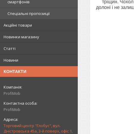
тріщин. Чохол
смартфонів
долоні і не зали
Спеціальні пропозиції
Акційні товари
Новинки магазину
Статті
Новини
КОНТАКТИ
ProfiMob
ProfiMob
Торговий центр "Глобус", вул.
Дністровська 45а, 3-й поверх, офіс 1,