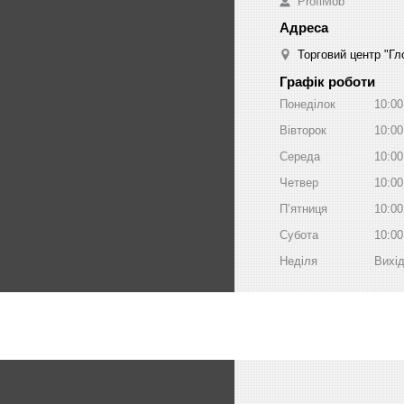
ProfiMob
Торговий центр "Гло
Графік роботи
Понеділок
10:00
Вівторок
10:00
Середа
10:00
Четвер
10:00
Пʼятниця
10:00
Субота
10:00
Неділя
Вихі