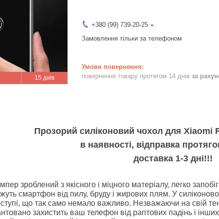
+380 (99) 739-20-25
Замовлення тільки за телефоном
повернення товару протягом 14 днів
за раху
15 днів
Прозорий силіконовий чохол для Xiaomi Re
в наявності, відправка протяго
доставка 1-3 дні!!!
пер зроблений з якісного і міцного матеріалу, легко запобіг
жуть смартфон від пилу, бруду і жирових плям. У силіконов
ступі, що так само немало важливо. Незважаючи на свій тенд
рантовано захистить ваш телефон від раптових падінь і інших