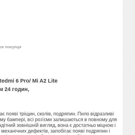
нок покупця
dmi 6 Pro/ Mi A2 Lite
м 24 годин,
ає появі тріщин, сколів, подряпин.
Пило відразливі
ому бампері, всі роз'єми залишаються в
повному для
ітний зовнішній вигляд, вона є достатньо міцною і
 механічних дефектів, запобігає появі подряпин і