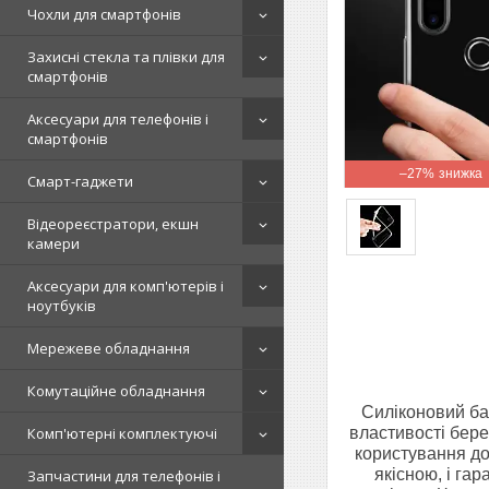
Чохли для смартфонів
Захисні стекла та плівки для
смартфонів
Аксесуари для телефонів і
смартфонів
–27%
Смарт-гаджети
Відеореєстратори, екшн
камери
Аксесуари для комп'ютерів і
ноутбуків
Мережеве обладнання
Комутаційне обладнання
Силіконовий бам
властивості бере
Комп'ютерні комплектуючі
користування до
якісною, і га
Запчастини для телефонів і