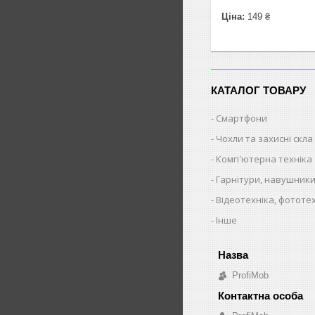
Ціна:
149 ₴
КАТАЛОГ ТОВАРУ
Смартфони
Чохли та захисні скла
Комп'ютерна техніка
Гарнітури, навушники
Відеотехніка, фототе
Інше
ProfiMob