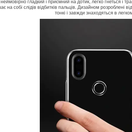
 неймовірно гладкий і приємний на дотик, легко гнеться і т
шає на собі слідів відбитків пальців. Дизайном розроблені ві
тонкі і завжди знаходяться в легком