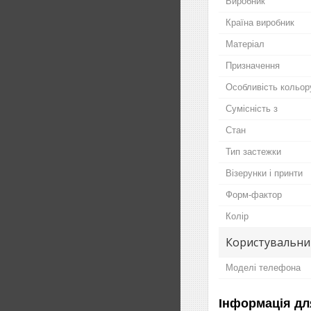
Виробник
Країна виробник
Матеріал
Призначення
Особливість кольор
Сумісність з
Стан
Тип застежки
Візерунки і принти
Форм-фактор
Колір
Користувальни
Моделі телефона
Інформація дл