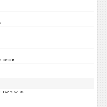
у
 і принтів
6 Pro/ Mi A2 Lite