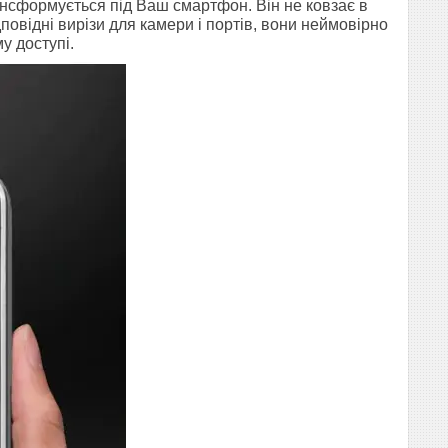
рансформується під Ваш смартфон. Він не ковзає в
дповідні вирізи для камери і портів, вони неймовірно
у доступі.