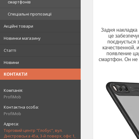
смартфонів
Спеціальні пропозиції
Акційні товари
Задня накладка 
це забезпечу
Новинки магазину
поєднується 
качественной, 
Статті
появление ца
смартфон. Он не 
Новини
КОНТАКТИ
ProfiMob
ProfiMob
Торговий центр "Глобус", вул.
Дністровська 45а, 3-й поверх, офіс 1,