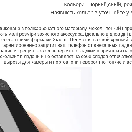
Кольори - чорний,синій, ро
Наявність кольорів уточнюйте у
виконана з полікарбонатного матеріалу. Чохол - тонкий і пр
ють малі розміри захисного аксесуара,
ідеально відповідні
з елегантними формами
Xiaomi. Несмотря на свой хрупкий 
и гарантированно защитит ваш телефон от внезапных паден
рапин и трещин. Чехол невероятно гладкий и приятный на о
скользит в ладони и не оставляет на себе следов отпечат
вырезы для камеры и портов, они невероятно тонкие и вс