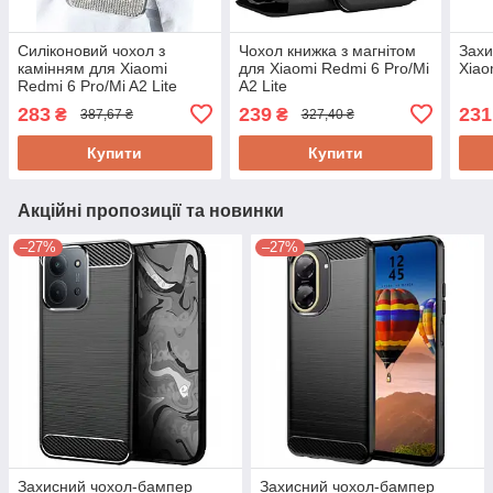
Силіконовий чохол з
Чохол книжка з магнітом
Захи
камінням для Xiaomi
для Xiaomi Redmi 6 Pro/Mi
Xiao
Redmi 6 Pro/Mi A2 Lite
A2 Lite
283
239
231
₴
₴
387,67 ₴
327,40 ₴
Купити
Купити
Акційні пропозиції та новинки
–27%
–27%
Захисний чохол-бампер
Захисний чохол-бампер