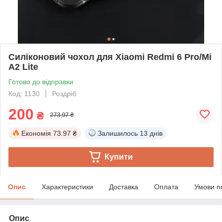
Силіконовий чохол для Xiaomi Redmi 6 Pro/Mi
A2 Lite
Готово до відправки
Код: 1130
Роздріб
200
₴
273,97 ₴
Економія
73.97 ₴
Залишилось
13 днів
Купити
Опис
Характеристики
Доставка
Оплата
Умови п
Опис