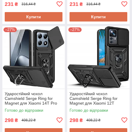
231
231
₴
₴
316,44 ₴
316,44 ₴
Купити
Купити
–27%
–27%
Ударостійкий чохол
Ударостійкий чохол
Camshield Serge Ring for
Camshield Serge Ring for
Magnet для Xiaomi 14T Pro
Magnet для Xiaomi 12T
Готово до відправки
Готово до відправки
298
298
₴
₴
408,22 ₴
408,22 ₴