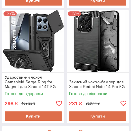
Купити
Купити
–27%
–27%
Ударостійкий чохол
Camshield Serge Ring for
Захисний чохол-бампер для
Magnet для Xiaomi 14T 5G
Xiaomi Redmi Note 14 Pro 5G
Готово до відправки
Готово до відправки
298
231
₴
₴
408,22 ₴
316,44 ₴
Купити
Купити