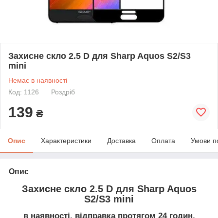
Захисне скло 2.5 D для Sharp Aquos S2/S3
mini
Немає в наявності
Код: 1126
Роздріб
139
₴
Опис
Характеристики
Доставка
Оплата
Умови п
Опис
Захисне скло 2.5 D для Sharp Aquos
S2/S3 mini
в наявності, відправка протягом 24 годин,