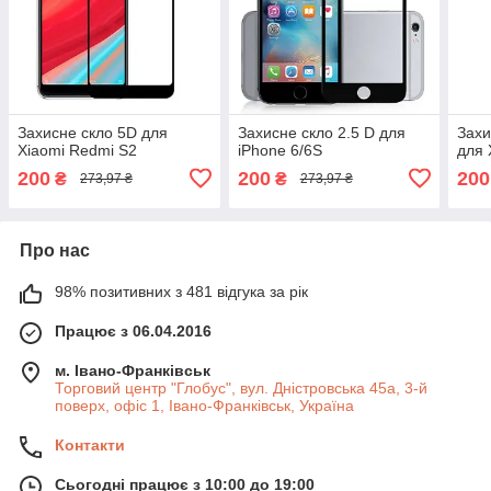
Захисне скло 5D для
Захисне скло 2.5 D для
Захи
Xiaomi Redmi S2
iPhone 6/6S
для 
200
200
200
₴
₴
273,97 ₴
273,97 ₴
Про нас
98% позитивних з 481 відгука за рік
Працює з 06.04.2016
м. Івано-Франківськ
Торговий центр "Глобус", вул. Дністровська 45а, 3-й
поверх, офіс 1, Івано-Франківськ, Україна
Контакти
Сьогодні працює з 10:00 до 19:00