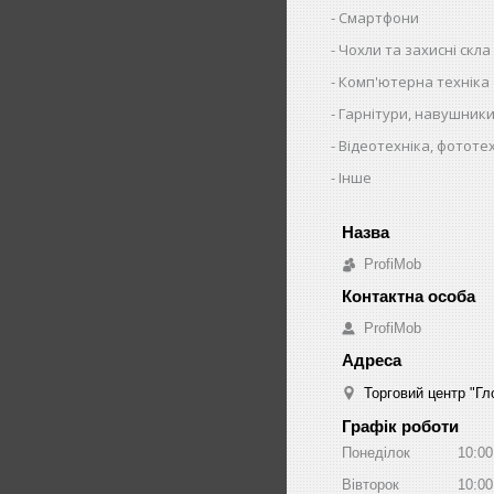
Смартфони
Чохли та захисні скла
Комп'ютерна техніка
Гарнітури, навушники
Відеотехніка, фототе
Інше
ProfiMob
ProfiMob
Торговий центр "Гло
Графік роботи
Понеділок
10:00
Вівторок
10:00