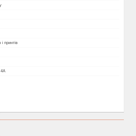
у
 і принтів
 4A