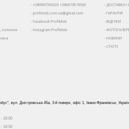
+380997392025 +380679579365
ДОСТАВКА І
profimob.com.ua@gmail.com
ГАРАНТІЯ
Facebook ProfiMob
ВІДГУКИ
, колонки
Instagram ProfiMob
ФОТОГАЛЕР
хніка
НОВИНИ
СТАТТІ
бус", вул. Дністровська 45а, 3-й поверх, офіс 1, Івано-Франківськ, Украї
19:00
19:00