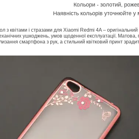
Кольори - золотий, роже
Наявність кольорів уточнюйте у
ол з квітами і стразами для Xiaomi Redmi 4A – оригінальни
ханічних ушкоджень, умов щоденної експлуатації. Матова, 
лизання смартфона з рук, а стильний квітковий принт зрадит