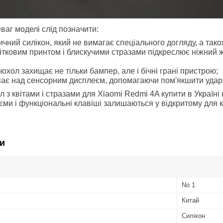
ваг моделі слід позначити:
ичний силікон, який не вимагає спеціального догляду, а так
вітковим принтом і блискучими стразами підкреслює ніжний 
охол захищає не тільки бампер, але і бічні грані пристрою;
пає над сенсорним дисплеєм, допомагаючи пом'якшити удари
л з квітами і стразами для
Xiaomi Redmi 4A
купити в Україні
'єми і функціональні клавіші залишаються у відкритому для 
и
No 1
Китай
Силікон