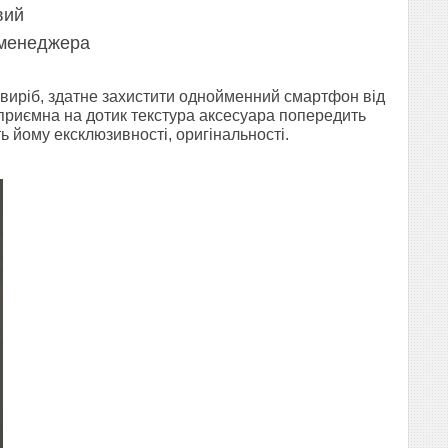
вий
 менеджера
й виріб, здатне захистити однойменний смартфон від
приємна на дотик текстура аксесуара попередить
ь йому ексклюзивності, оригінальності.