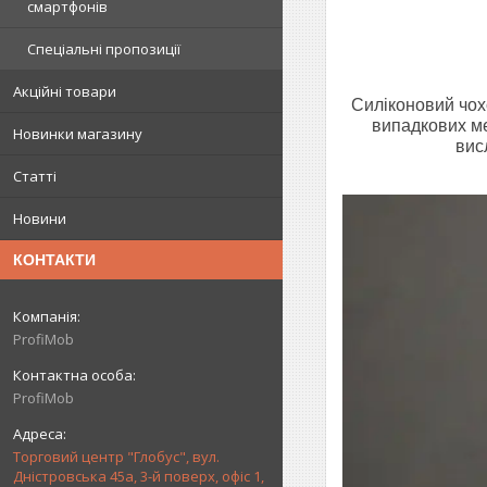
смартфонів
Спеціальні пропозиції
Акційні товари
Силіконовий чох
випадкових ме
Новинки магазину
вис
Статті
Новини
КОНТАКТИ
ProfiMob
ProfiMob
Торговий центр "Глобус", вул.
Дністровська 45а, 3-й поверх, офіс 1,