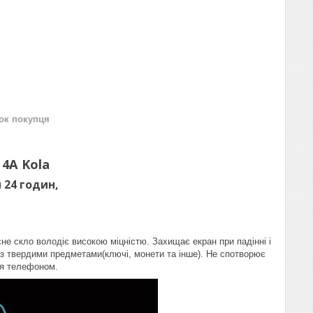
нок покупця
 4A Kola
 24 годин,
е скло володіє високою міцністю. Захищає екран при падінні і
ті з твердими предметами(ключі, монети та інше). Не спотворює
ня телефоном.