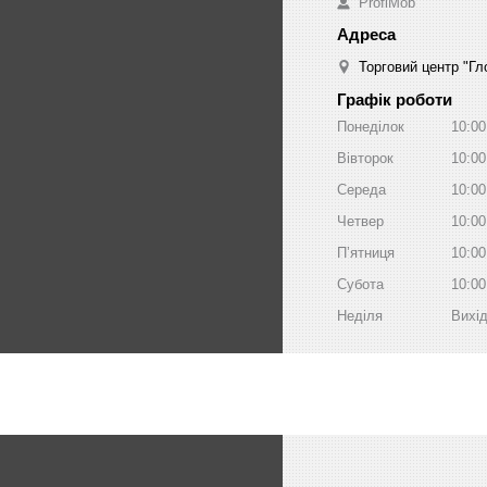
ProfiMob
Торговий центр "Гло
Графік роботи
Понеділок
10:00
Вівторок
10:00
Середа
10:00
Четвер
10:00
Пʼятниця
10:00
Субота
10:00
Неділя
Вихі