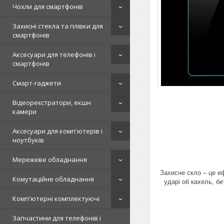
Чохли для смартфонів
Захисні стекла та плівки для
смартфонів
Аксесуари для телефонів і
смартфонів
Смарт-гаджети
Відеореєстратори, екшн
камери
Аксесуари для комп'ютерів і
ноутбуків
Мережеве обладнання
Захисне скло – це е
Комутаційне обладнання
ударі об кахель, бе
Комп'ютерні комплектуючі
Запчастини для телефонів і