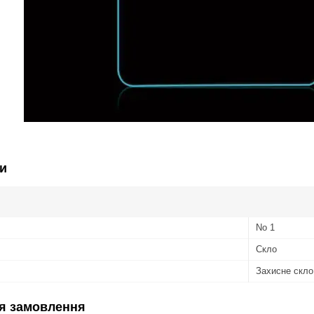
и
No 1
Скло
Захисне скло
я замовлення