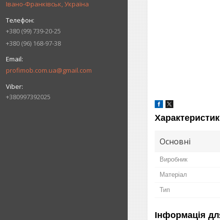
Івано-Франківськ, Україна
+380 (99) 739-20-25
+380 (96) 168-97-38
profimob.com.ua@gmail.com
+380997392025
Характеристик
Основні
Виробник
Матеріал
Тип
Інформація дл