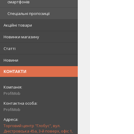
смартфонів
Спеціальні пропозиції
Акційні товари
Новинки магазину
Статті
Новини
КОНТАКТИ
ProfiMob
ProfiMob
Торговий центр "Глобус", вул.
Дністровська 45а, 3-й поверх, офіс 1,