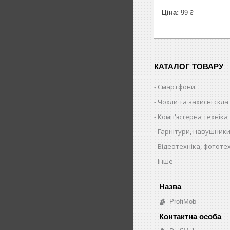
Ціна:
99 ₴
КАТАЛОГ ТОВАРУ
Смартфони
Чохли та захисні скла
Комп'ютерна техніка
Гарнітури, навушники
Відеотехніка, фототе
Інше
ProfiMob