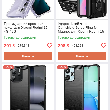
Протиударний прозорий
Ударостійкий чохол
чохол для Xiaomi Redmi 15
Camshield Serge Ring for
4G / 5G
Magnet для Xiaomi Redmi 15
Готово до відправки
Готово до відправки
201
298
₴
₴
275,34 ₴
408,22 ₴
Купити
Купити
–27%
–27%