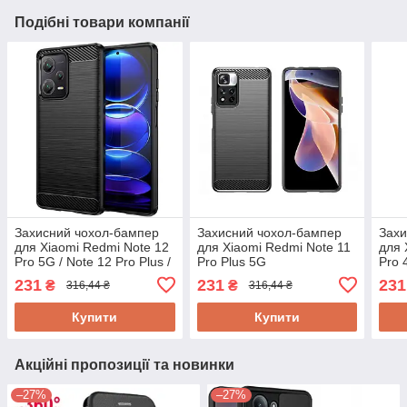
Подібні товари компанії
Захисний чохол-бампер
Захисний чохол-бампер
Захи
для Xiaomi Redmi Note 12
для Xiaomi Redmi Note 11
для 
Pro 5G / Note 12 Pro Plus /
Pro Plus 5G
Pro 
Poxo X5 Pro
4G
231
231
231
₴
₴
316,44 ₴
316,44 ₴
Купити
Купити
Акційні пропозиції та новинки
–27%
–27%