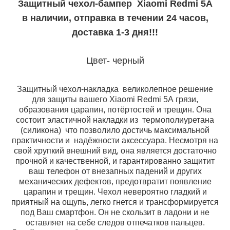
Защитный чехол-бампер Xiaomi Redmi 5A
в наличии, отправка в течении 24 часов,
доставка 1-3 дня!!!
Цвет- черный
Защитный чехол-накладка великолепное решение
для защиты вашего Xiaomi Redmi 5A
грязи,
образования царапин, потёртостей и трещин. Она
состоит эластичной накладки
из термополиуретана
(силикона) что позволило достичь максимальной
практичности и
надёжности аксессуара. Несмотря на
свой хрупкий внешний вид, она является достаточно
прочной и качественной, и гарантированно защитит
ваш телефон от внезапных падений и других
механических дефектов, предотвратит появление
царапин и трещин. Чехол невероятно гладкий и
приятный на ощупь, легко гнется и трансформируется
под Ваш смартфон. Он не скользит в ладони и не
оставляет на себе следов отпечатков пальцев.