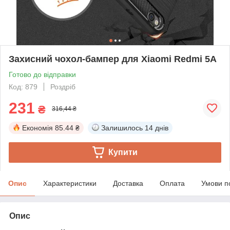
Захисний чохол-бампер для Xiaomi Redmi 5A
Готово до відправки
Код: 879
Роздріб
231
₴
316,44 ₴
Економія
85.44 ₴
Залишилось
14 днів
Купити
Опис
Характеристики
Доставка
Оплата
Умови п
Опис