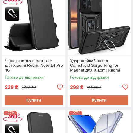
Чохол книжка з магнітом
Ударостійкий чохол
для Xiaomi Redmi Note 14 Pro
Camshield Serge Ring for
4G
Magnet для Xiaomi Redmi
15C
Готово до відправки
Готово до відправки
239
298
₴
₴
327,40 ₴
408,22 ₴
Купити
Купити
–27%
–27%