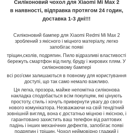
Силіконовий чохол для Xiaomi Mi Max 2
в наявності, відправка протягом 24 годин,
доставка 1-3 дні!!!
Силіконовий бампер для Xiaomi Redmi Mi Max 2
зроблений з якісного і міцного матеріалу, легко
запобігає появі
тріщин,сколів, подряпин. Пило відразливі властивості
бережуть смартфон від пилу, бруду і жирових плям. У
силіконовому бампері
всі роз'єми залишаються в повному для користування
доступі, що так само немало важливо.
Ця легка, прозора, майже непомітна силіконова
накладка сподобається всім покупцям, які цінують
простоту, стиль і хочуть привернути увагу до свого
нового комунікатора. Незважаючи на свій тендітний
зовнішній вигляд, вона є достатньо міцною і якісною, і
гарантовано захистить ваш телефон від раптових
падінь і інших механічних дефектів, запобігає появі
подряпин і тріщин. Чохол неймовірно гладкий і