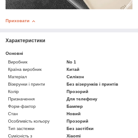
Приховати
Характеристики
Основні
Виробник
No 1
Країна виробник
Китай
Матеріал
Силікон
Візерунки і принти
Без візерунків і принтів
Колір
Прозорий
Призначення
Для телефону
Форм-фактор
Бампер
Стан
Новий
Особливість кольору
Прозорий
Тип застежки
Без застібки
Сумісність з
Xiaomi