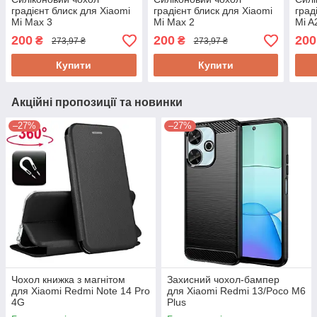
градієнт блиск для Xiaomi
градієнт блиск для Xiaomi
град
Mi Max 3
Mi Max 2
Mi A
200
200
200
₴
₴
273,97 ₴
273,97 ₴
Купити
Купити
Акційні пропозиції та новинки
–27%
–27%
Чохол книжка з магнітом
Захисний чохол-бампер
для Xiaomi Redmi Note 14 Pro
для Xiaomi Redmi 13/Poco M6
4G
Plus