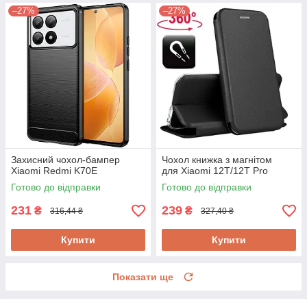
–27%
–27%
Захисний чохол-бампер
Чохол книжка з магнітом
Xiaomi Redmi K70E
для Xiaomi 12T/12T Pro
Готово до відправки
Готово до відправки
231
239
₴
₴
316,44 ₴
327,40 ₴
Купити
Купити
Показати ще