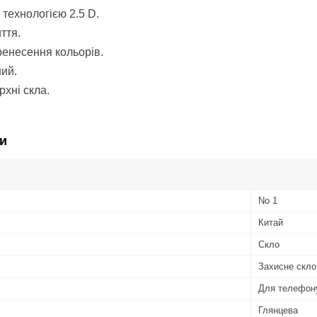
 технологією 2.5 D.
ття.
енесення кольорів.
ний.
рхні скла.
и
No 1
Китай
Скло
Захисне скло
Для телефон
Глянцева