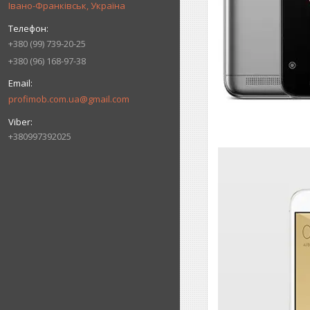
Івано-Франківськ, Україна
+380 (99) 739-20-25
+380 (96) 168-97-38
profimob.com.ua@gmail.com
+380997392025