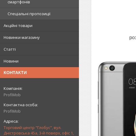
смартфонів
Спеціальні пропозиції
Акційні товари
Новинки магазину
ро
Статті
Новини
КОНТАКТИ
ProfiMob
ProfiMob
Торговий центр "Глобус", вул.
Дністровська 45а, 3-й поверх, офіс 1,