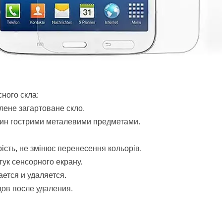
ного скла:
лене загартоване скло.
пин гострими металевими предметами.
ість, не змінює перенесення кольорів.
гук сенсорного екрану.
ается и удаляется.
дов после удаления.