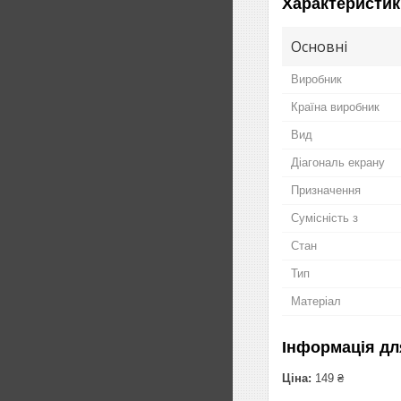
Характеристик
Основні
Виробник
Країна виробник
Вид
Діагональ екрану
Призначення
Сумісність з
Стан
Тип
Матеріал
Інформація дл
Ціна:
149 ₴