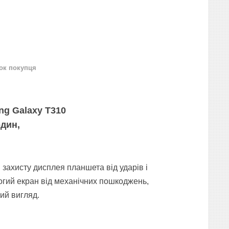
нок покупця
g Galaxy T310
один,
захисту дисплея планшета від ударів і
огий екран від механічних пошкоджень,
ий вигляд.