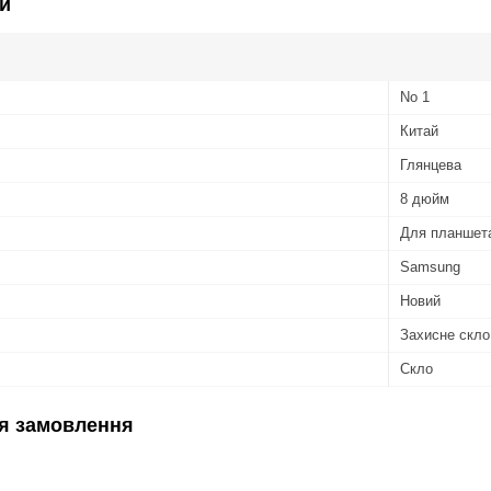
и
No 1
Китай
Глянцева
8 дюйм
Для планшет
Samsung
Новий
Захисне скло
Скло
я замовлення