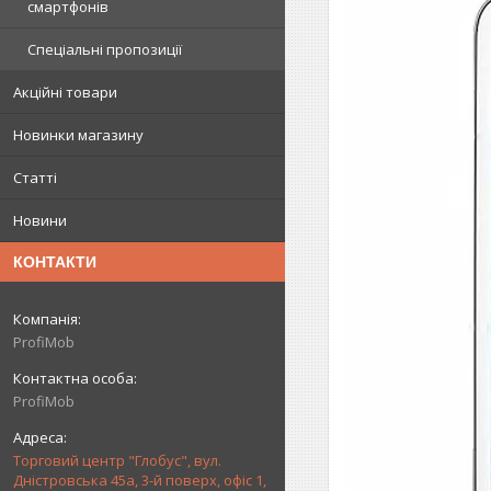
смартфонів
Спеціальні пропозиції
Акційні товари
Новинки магазину
Статті
Новини
КОНТАКТИ
ProfiMob
ProfiMob
Торговий центр "Глобус", вул.
Дністровська 45а, 3-й поверх, офіс 1,