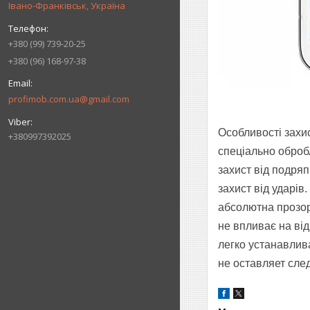
Івано-Франківськ, Україна
+380 (99) 739-20-25
+380 (96) 168-97-38
profimob.com.ua@gmail.com
Особливості захис
+380997392025
спеціально оброб
захист від подря
захист від ударів.
абсолютна прозор
не впливає на від
легко устанавлив
не оставляет сле