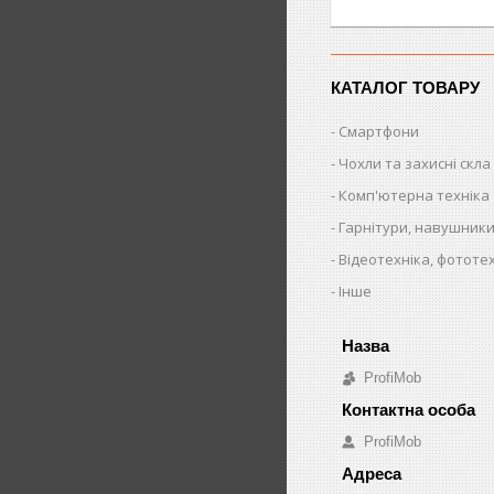
КАТАЛОГ ТОВАРУ
Смартфони
Чохли та захисні скла
Комп'ютерна техніка
Гарнітури, навушники
Відеотехніка, фототе
Інше
ProfiMob
ProfiMob