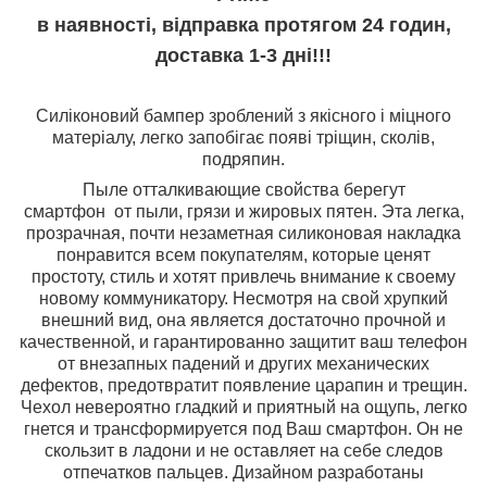
в наявності, відправка протягом 24 годин,
доставка 1-3 дні!!!
Силіконовий бампер зроблений з якісного і міцного
матеріалу, легко запобігає появі тріщин, сколів,
подряпин.
Пыле отталкивающие свойства берегут
смартфон от пыли, грязи и жировых пятен. Эта легка,
прозрачная, почти незаметная силиконовая накладка
понравится всем покупателям, которые ценят
простоту, стиль и хотят привлечь внимание к своему
новому коммуникатору. Несмотря на свой хрупкий
внешний вид, она является достаточно прочной и
качественной, и гарантированно защитит ваш телефон
от внезапных падений и других механических
дефектов, предотвратит появление царапин и трещин.
Чехол невероятно гладкий и приятный на ощупь, легко
гнется и трансформируется под Ваш смартфон. Он не
скользит в ладони и не оставляет на себе следов
отпечатков пальцев. Дизайном разработаны