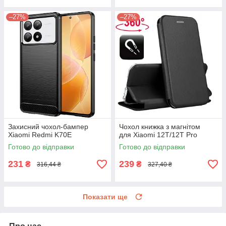
–27%
–27%
Захисний чохол-бампер
Чохол книжка з магнітом
Xiaomi Redmi K70E
для Xiaomi 12T/12T Pro
Готово до відправки
Готово до відправки
231
239
₴
₴
316,44 ₴
327,40 ₴
Показати ще