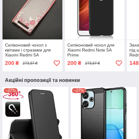
Силіконовий чохол з
Силіконовий чохол для
Захи
квітами і стразами для
Xiaomi Redmi Note 5A
під 
Xiaomi Redmi 5A
Prime
Redm
200
200
148
₴
₴
273,97 ₴
273,97 ₴
Акційні пропозиції та новинки
–27%
–27%