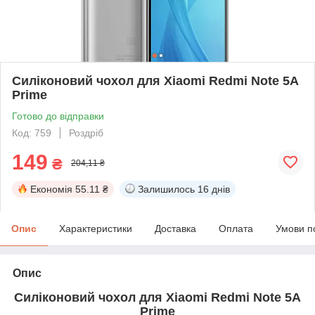
Силіконовий чохол для Xiaomi Redmi Note 5A
Prime
Готово до відправки
Код: 759
Роздріб
149
₴
204,11 ₴
Економія
55.11 ₴
Залишилось
16 днів
Опис
Характеристики
Доставка
Оплата
Умови п
Опис
Силіконовий чохол для Xiaomi Redmi Note 5A
Prime