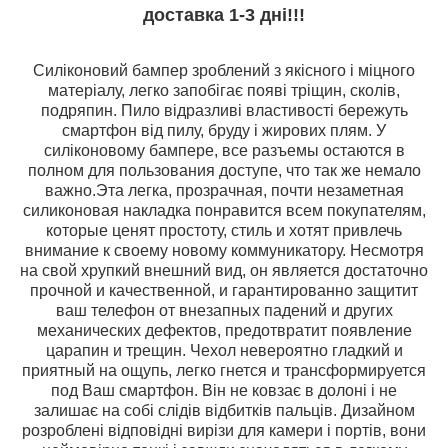
доставка 1-3 дні!!!
Силіконовий бампер зроблений з якісного і міцного
матеріалу, легко запобігає появі тріщин,
сколів,
подряпин. Пило відразливі властивості бережуть
смартфон від пилу, бруду і жирових плям. У
силіконовому
бампере, все разъемы остаются в
полном для пользования доступе, что так же немало
важно.Эта легка, прозрачная, почти незаметная
силиконовая накладка понравится всем покупателям,
которые ценят простоту, стиль и хотят привлечь
внимание к своему новому коммуникатору. Несмотря
на свой хрупкий внешний вид, он является достаточно
прочной и качественной, и гарантированно защитит
ваш телефон от внезапных падений и других
механических дефектов, предотвратит появление
царапин и трещин. Чехол невероятно гладкий и
приятный на ощупь, легко гнется и трансформируется
под Ваш смартфон. Він не ковзає в долоні і не
залишає на собі слідів відбитків пальців. Дизайном
розроблені відповідні вирізи для камери і портів, вони