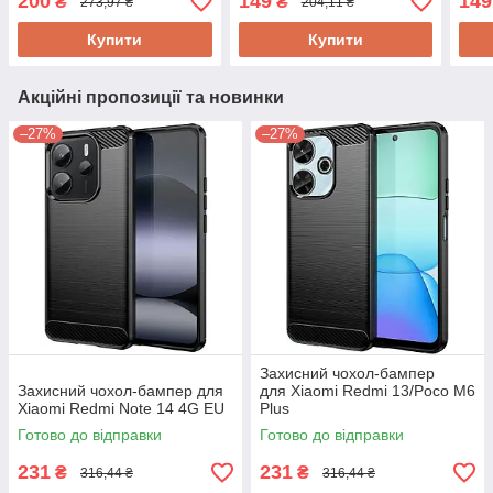
200
149
149
₴
₴
273,97 ₴
204,11 ₴
Купити
Купити
Акційні пропозиції та новинки
–27%
–27%
Захисний чохол-бампер
Захисний чохол-бампер для
для Xiaomi Redmi 13/Poco M6
Xiaomi Redmi Note 14 4G EU
Plus
Готово до відправки
Готово до відправки
231
231
₴
₴
316,44 ₴
316,44 ₴