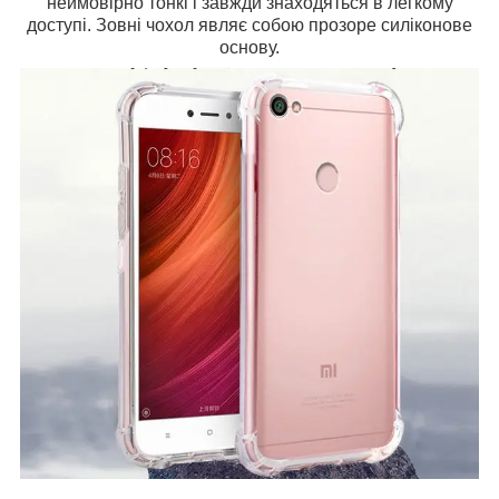
неймовірно тонкі і завжди знаходяться в легкому
доступі. Зовні чохол являє собою прозоре силіконове
основу.