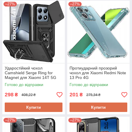
–27%
–27%
Ударостійкий чохол
Протиударний прозорий
Camshield Serge Ring for
чохол для Xiaomi Redmi Note
Magnet для Xiaomi 14T 5G
13 Pro 4G
Готово до відправки
Готово до відправки
298
201
₴
₴
408,22 ₴
275,34 ₴
Купити
Купити
–27%
–27%