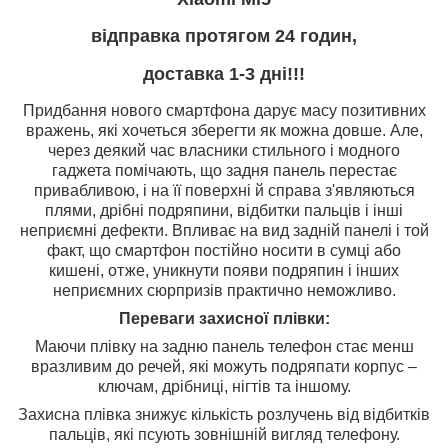
відправка протягом 24 годин,
доставка 1-3 дні!!!
Придбання нового смартфона дарує масу позитивних
вражень, які хочеться зберегти як можна довше. Але,
через деякий час власники стильного і модного
гаджета помічають, що задня панель перестає
привабливою, і на її поверхні й справа з'являються
плями, дрібні подряпини, відбитки пальців і інші
неприємні дефекти. Впливає на вид задній панелі і той
факт, що смартфон постійно носити в сумці або
кишені, отже, уникнути появи подряпин і інших
неприємних сюрпризів практично неможливо.
Переваги захисної плівки:
Маючи плівку на задню панель телефон стає менш
вразливим до речей, які можуть подряпати корпус –
ключам, дрібниці, нігтів та іншому.
Захисна плівка знижує кількість розлучень від відбитків
пальців, які псують зовнішній вигляд телефону.