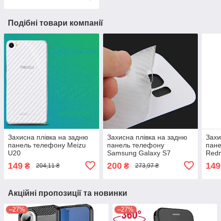
Подібні товари компанії
Захисна плівка на задню
Захисна плівка на задню
Захи
панель телефону Meizu
панель телефону
пане
U20
Samsung Galaxy S7
Redm
149
200
149
₴
₴
204,11 ₴
273,97 ₴
Акційні пропозиції та новинки
–27%
–27%