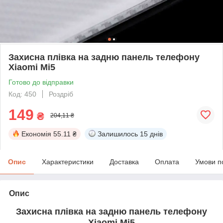
Захисна плівка на задню панель телефону
Xiaomi Mi5
Готово до відправки
Код: 450
Роздріб
149
₴
204,11 ₴
Економія
55.11 ₴
Залишилось
15 днів
Опис
Характеристики
Доставка
Оплата
Умови п
Опис
Захисна плівка на задню панель телефону
Xiaomi Mi5