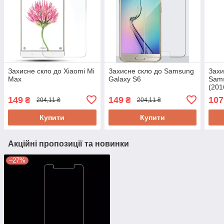
Захисне скло до Xiaomi Mi
Захисне скло до Samsung
Захи
Max
Galaxy S6
Sams
(201
149
149
107
₴
₴
204,11 ₴
204,11 ₴
Купити
Купити
Акційні пропозиції та новинки
–27%