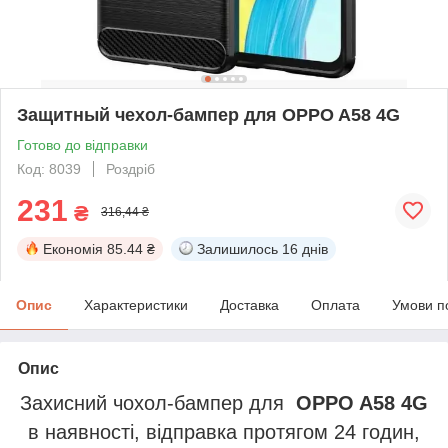
Защитный чехол-бампер для OPPO A58 4G
Готово до відправки
Код: 8039
Роздріб
231
₴
316,44 ₴
Економія
85.44 ₴
Залишилось
16 днів
Опис
Характеристики
Доставка
Оплата
Умови п
Опис
Захисний чохол-бампер для
OPPO A58 4G
в наявності, відправка протягом 24 годин,