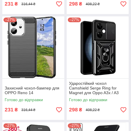
231
298
₴
₴
316,44 ₴
408,22 ₴
–27%
–27%
Ударостійкий чохол
Захисний чохол-бампер для
Camshield Serge Ring for
OPPO Reno 14
Magnet для Oppo A3x / A3
Готово до відправки
Готово до відправки
231
298
₴
₴
316,44 ₴
408,22 ₴
–27%
–27%