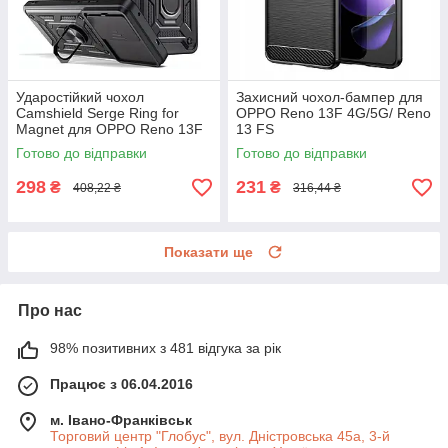
Ударостійкий чохол
Захисний чохол-бампер для
Camshield Serge Ring for
OPPO Reno 13F 4G/5G/ Reno
Magnet для OPPO Reno 13F
13 FS
4G/5G
Готово до відправки
Готово до відправки
298
231
₴
₴
408,22 ₴
316,44 ₴
Показати ще
Про нас
98% позитивних з 481 відгука за рік
Працює з 06.04.2016
м. Івано-Франківськ
Торговий центр "Глобус", вул. Дністровська 45а, 3-й