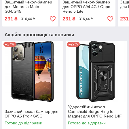
Защитный чехол-бампер
Защитный чехол-бампер
Защ
для Motorola Moto
для OPPO A94 4G / Oppo
для 
G34/G45
Reno 5 Lite
231
231
231
₴
₴
316,44 ₴
316,44 ₴
Акційні пропозиції та новинки
–27%
–27%
Ударостійкий чохол
Захисний чохол-бампер для
Camshield Serge Ring for
OPPO A5 Pro 4G/5G
Magnet для OPPO Reno 14F
Готово до відправки
Готово до відправки