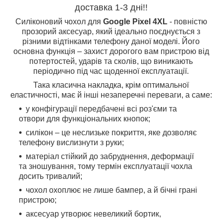
доставка 1-3 дні!!
Силіконовий чохол для
Google Pixel 4XL
- повністю
прозорий аксесуар, який ідеально поєднується з
різними відтінками телефону даної моделі. Його
основна функція – захист дорогого вам пристрою від
потертостей, ударів та сколів, що виникають
періодично під час щоденної експлуатації.
Така класична накладка, крім оптимальної
еластичності, має й інші незаперечні переваги, а саме:
у конфігурації передбачені всі роз'єми та
отвори для функціональних кнопок;
силікон – це неслизьке покриття, яке дозволяє
телефону вислизнути з руки;
матеріал стійкий до забруднення, деформації
та зношування, тому термін експлуатації чохла
досить тривалий;
чохол охоплює не лише бампер, а й бічні грані
пристрою;
аксесуар утворює невеликий бортик,