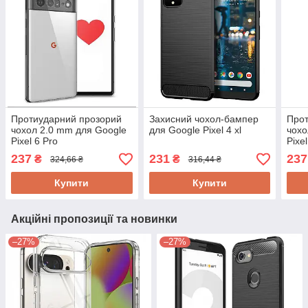
Протиударний прозорий
Захисний чохол-бампер
Прот
чохол 2.0 mm для Google
для Google Pixel 4 xl
чохо
Pixel 6 Pro
Pixe
5G
237
231
237
₴
₴
324,66 ₴
316,44 ₴
Купити
Купити
Акційні пропозиції та новинки
–27%
–27%