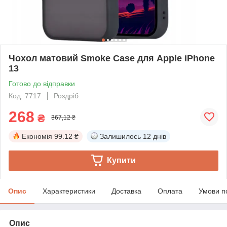
Чохол матовий Smoke Case для Apple iPhone
13
Готово до відправки
Код: 7717
Роздріб
268
₴
367,12 ₴
Економія
99.12 ₴
Залишилось
12 днів
Купити
Опис
Характеристики
Доставка
Оплата
Умови п
Опис