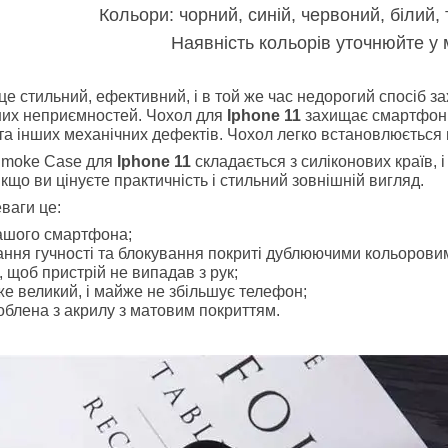
Кольори: чорний, синій, червоний, білий, 
Наявність кольорів уточнюйте у
це стильний, ефективний, і в той же час недорогий спосіб 
ших неприємностей. Чохол для
Iphone 11
захищає смартфон як
та інших механічних дефектів. Чохол легко встановлюється 
Smoke Case для
Iphone 11
складається з силіконових країв, 
якщо ви цінуєте практичність і стильний зовнішній вигляд.
ваги це:
ашого смартфона;
ання гучності та блокування покриті дублюючими кольорови
а, щоб пристрій не випадав з рук;
же великий, і майже не збільшує телефон;
облена з акрилу з матовим покриттям.