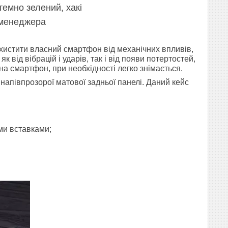
темно зелений, хакі
 менеджера
захистити власний смартфон від механічних впливів,
 від вібрацій і ударів, так і від появи потертостей,
на смартфон, при необхідності легко знімається.
і напівпрозорої матової задньої панелі. Даний кейс
ми вставками;