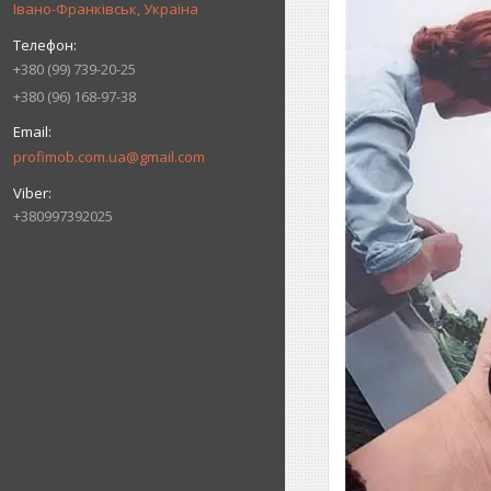
Івано-Франківськ, Україна
+380 (99) 739-20-25
+380 (96) 168-97-38
profimob.com.ua@gmail.com
+380997392025