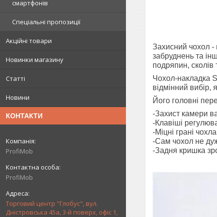
смартфонів
Спеціальні пропозиції
Акційні товари
Захисний чохол - 
забруднень та ін
Новинки магазину
подряпин, сколів 
Чохол-накладка 
Статті
відмінний вибір, 
Новини
Його головні пере
-Захист камери в
КОНТАКТИ
-Клавіші регулюв
-Міцні грані чохл
-Сам чохол не ду
-Задня кришка зр
ProfiMob
ProfiMob
Торговий центр "Глобус", вул.
Дністровська 45а, 3-й поверх, офіс 1,