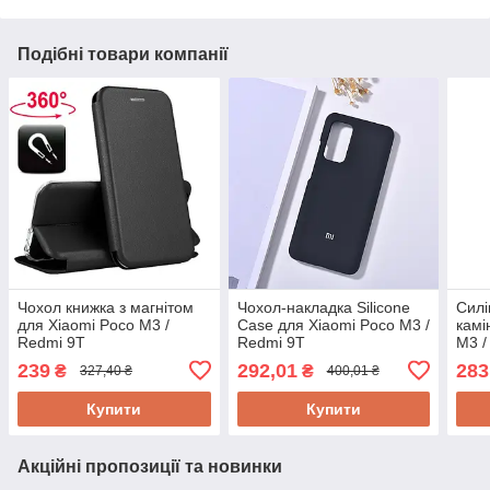
Подібні товари компанії
Чохол книжка з магнітом
Чохол-накладка Silicone
Силі
для Xiaomi Poco M3 /
Case для Xiaomi Poco M3 /
камі
Redmi 9T
Redmi 9T
M3 /
239
292,01
283
₴
₴
327,40 ₴
400,01 ₴
Купити
Купити
Акційні пропозиції та новинки