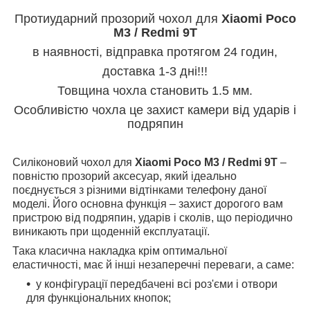
Протиударний прозорий чохол для
Xiaomi Poco
M3 / Redmi 9T
в наявності, відправка протягом 24 годин,
доставка 1-3 дні!!!
Товщина чохла становить 1.5 мм.
Особливістю чохла це захист камери від ударів і
подряпин
Силіконовий чохол для
Xiaomi Poco M3 / Redmi 9T
–
повністю прозорий аксесуар, який ідеально
поєднується з різними відтінками телефону даної
моделі. Його основна функція – захист дорогого вам
пристрою від подряпин, ударів і сколів, що періодично
виникають при щоденній експлуатації.
Така класична накладка крім оптимальної
еластичності, має й інші незаперечні переваги, а саме:
у конфігурації передбачені всі роз'єми і отвори
для функціональних кнопок;