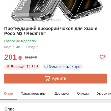
Протиударний прозорий чохол для Xiaomi
Poco M3 / Redmi 9T
Готово до відправки
Код: 7148
Роздріб
201
₴
275,34 ₴
Економія
74.34 ₴
Залишилось
14 днів
Купити
Опис
Характеристики
Доставка
Оплата
Умови п
Опис