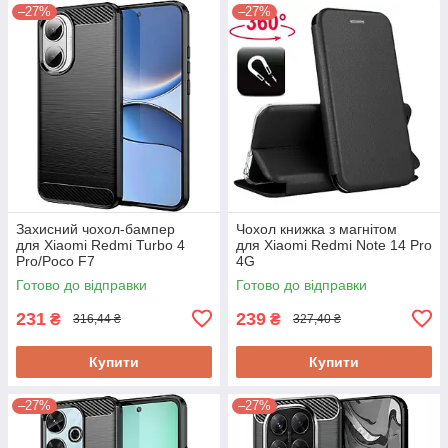
–27%
–27%
Захисний чохол-бампер
Чохол книжка з магнітом
для Xiaomi Redmi Turbo 4
для Xiaomi Redmi Note 14 Pro
Pro/Poco F7
4G
Готово до відправки
Готово до відправки
231
239
₴
₴
316,44 ₴
327,40 ₴
Купити
Купити
–27%
–27%