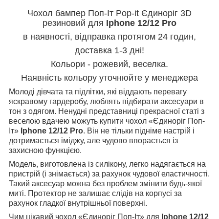
Чохол бампер Поп-Іт Pop-it Єдиноріг 3D
резиновий для
Iphone 12/12 Pro
в наявності, відправка протягом 24 годин,
доставка 1-3 дні!
Кольори - рожевий, веселка.
Наявність кольору уточнюйте у менеджера
Молоді дівчата та підлітки, які віддають перевагу
яскравому гардеробу, люблять підбирати аксесуари в
тон з одягом. Ненудні представниці прекрасної статі з
веселою вдачею можуть купити чохол «Єдиноріг Поп-
Іт»
Iphone 12/12 Pro
. Він не тільки підніме настрій і
дотримається іміджу, але чудово впорається із
захисною функцією.
Модель, виготовлена із силікону, легко надягається на
пристрій (і знімається) за рахунок чудової еластичності.
Такий аксесуар можна без проблем змінити будь-якої
миті. Протектор не залишає слідів на корпусі за
рахунок гладкої внутрішньої поверхні.
Чим цікавий чохол «Єдиноріг Поп-Іт» для
Iphone 12/12