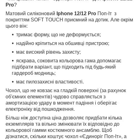
Pro
?
Матовий силіконовий
Iphone 12/12 Pro
Поп-Іт з
покриттям SOFT TOUCH приємний на дотик. Але окрім
цього він:
тримає форму, що не деформується;
надійно кріпиться на обшивці пристрою;
має високий рівень захисту;
яскрава, соковита кольорова гама допомагає
підібрати варіант, що підходить під будь-який
гардероб модниць;
має пилозахисні властивості.
Чохол, що не ковзає на гладкій поверхні (за рахунок
об'ємних елементів) чудово справляється з
амортизацією удару в момент падіння і оберігає
електроніку від пошкодження.
Більш ніж доступна ціна дозволяє придбати кілька
екземплярів та вільно змінювати їх відповідно до
кольорової гамми костюмного ансамблю. Щоб
дізнатися, скільки коштує чохол «Єдиноріг Поп-Іт», а