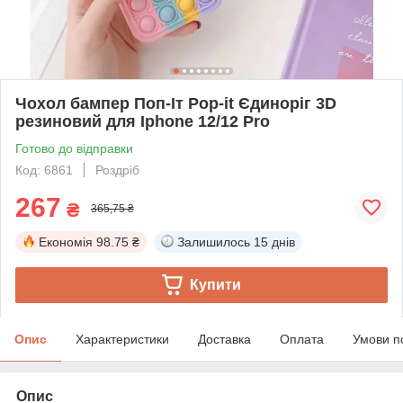
Чохол бампер Поп-Іт Pop-it Єдиноріг 3D
резиновий для Iphone 12/12 Pro
Готово до відправки
Код: 6861
Роздріб
267
₴
365,75 ₴
Економія
98.75 ₴
Залишилось
15 днів
Купити
Опис
Характеристики
Доставка
Оплата
Умови п
Опис