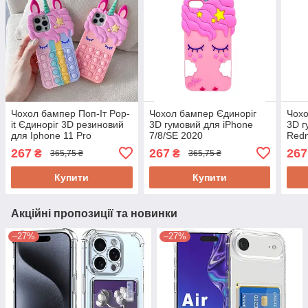
Чохол бампер Поп-Іт Pop-
Чохол бампер Єдиноріг
Чохо
it Єдиноріг 3D резиновий
3D гумовий для iPhone
3D г
для Iphone 11 Pro
7/8/SE 2020
Redm
267
267
267
₴
₴
365,75 ₴
365,75 ₴
Купити
Купити
Акційні пропозиції та новинки
–27%
–27%