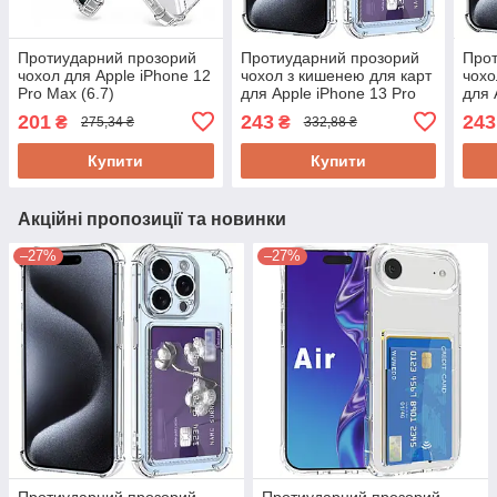
Протиударний прозорий
Протиударний прозорий
Прот
чохол для Apple iPhone 12
чохол з кишенею для карт
чохо
Pro Max (6.7)
для Apple iPhone 13 Pro
для 
Max
201
243
243
₴
₴
275,34 ₴
332,88 ₴
Купити
Купити
Акційні пропозиції та новинки
–27%
–27%
Протиударний прозорий
Протиударний прозорий