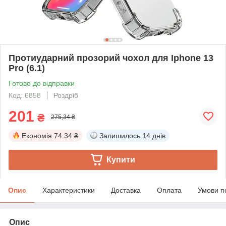
Протиударний прозорий чохол для Iphone 13
Pro (6.1)
Готово до відправки
Код: 6858
Роздріб
201
₴
275,34 ₴
Економія
74.34 ₴
Залишилось
14 днів
Купити
Опис
Характеристики
Доставка
Оплата
Умови п
Опис