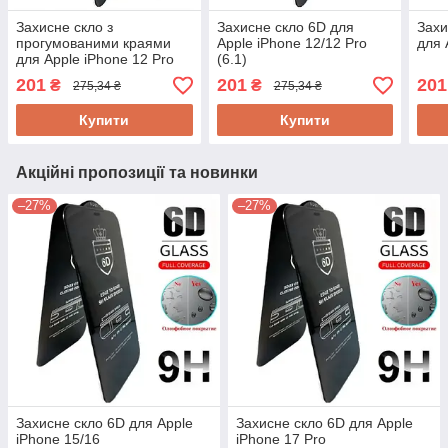
Захисне скло з
Захисне скло 6D для
Захи
прогумованими краями
Apple iPhone 12/12 Pro
для 
для Apple iPhone 12 Pro
(6.1)
Max (6.7)
201
201
201
₴
₴
275,34 ₴
275,34 ₴
Купити
Купити
Акційні пропозиції та новинки
–27%
–27%
Захисне скло 6D для Apple
Захисне скло 6D для Apple
iPhone 15/16
iPhone 17 Pro