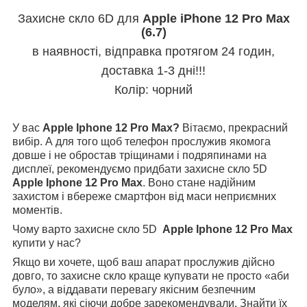
Захисне скло 6D для
Apple iPhone 12 Pro Max
(6.7)
в наявності, відправка протягом 24 годин,
доставка 1-3 дні!!!
Колір: чорний
У вас
Apple
Iphone
12 Pro Max
?
Вітаємо, прекрасний
вибір. А для того щоб телефон прослужив якомога
довше і не обростав тріщинами і подряпинами на
дисплеї, рекомендуємо придбати захисне скло 5D
Apple Iphone
12 Pro Max
. Воно стане надійним
захистом і вбереже смартфон від маси неприємних
моментів.
Чому варто захисне скло 5D
Apple
Iphone
12 Pro Max
купити у нас?
Якщо ви хочете, щоб ваш апарат прослужив дійсно
довго, то захисне скло краще купувати не просто «аби
було», а віддавати перевагу якісним безпечним
моделям, які сіючи добре зарекомендували. Знайти їх