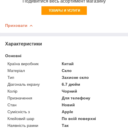
Подивитися весь асортимент магазину
Приховати
Характеристики
Основні
Країна виробник
Китай
Матеріал
Скло
Тип
Захисне скло
Діагональ екрану
6.7 дюйм
Колір
Чорний
Призначення
Для телефону
Стан
Новий
Сумісність з
Apple
Клейовий шар
По всій поверхні
Наявність рамки
Так