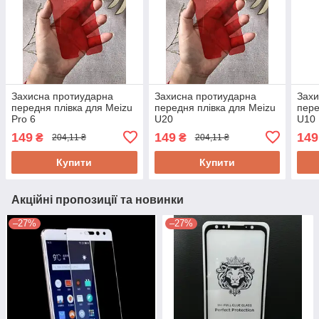
Захисна протиударна
Захисна протиударна
Захи
передня плівка для Meizu
передня плівка для Meizu
пере
Pro 6
U20
U10
149
149
149
₴
₴
204,11 ₴
204,11 ₴
Купити
Купити
Акційні пропозиції та новинки
–27%
–27%