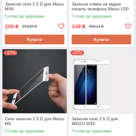
Захисне скло 2.5 D для Meizu
Захисна плівка на задню
MX6
панель телефону Meizu U20
Готово до відправки
Готово до відправки
200
149
₴
₴
273,97 ₴
204,11 ₴
Купити
Купити
–27%
–27%
Скло захисне 2.5 D для Meizu
Захисне скло 2.5 D для
M5
MEIZU M3S
Готово до відправки
Готово до відправки