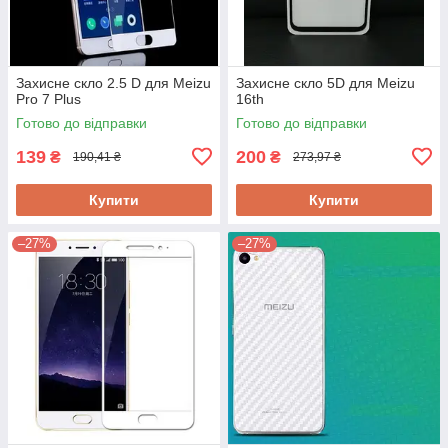
Захисне скло 2.5 D для Meizu
Захисне скло 5D для Meizu
Pro 7 Plus
16th
Готово до відправки
Готово до відправки
139
200
₴
₴
190,41 ₴
273,97 ₴
Купити
Купити
–27%
–27%