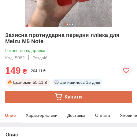
Захисна протиударна передня плівка для
Meizu M5 Note
Готово до відправки
Код: 5082
Роздріб
149
₴
204,11 ₴
Економія
55.11 ₴
Залишилось
15 днів
Купити
Опис
Характеристики
Доставка
Оплата
Умови п
Опис