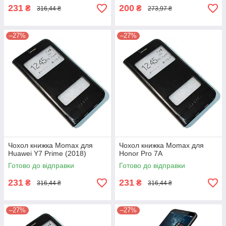
231
200
₴
₴
316,44 ₴
273,97 ₴
–27%
–27%
Чохол книжка Momax для
Чохол книжка Momax для
Huawei Y7 Prime (2018)
Honor Pro 7A
Готово до відправки
Готово до відправки
231
231
₴
₴
316,44 ₴
316,44 ₴
–27%
–27%