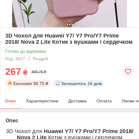
3D Чохол для Huawei Y7/ Y7 Pro/Y7 Prime
2018/ Nova 2 Lite Котик з вушками і сердечком
Готово до відправки
Код: 3827
Роздріб
267
₴
365,75 ₴
Економія
98.75 ₴
Залишилось
16 днів
Опис
Характеристики
Доставка
Оплата
Умови п
Опис
3D Чохол для
Huawei Y7/ Y7 Pro/Y7 Prime 2018/
Nova 2 Lite
Котик з вушками і сердечком