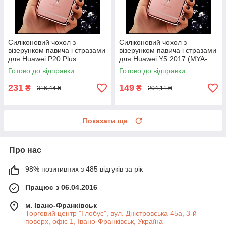
Силіконовий чохол з
Силіконовий чохол з
візерунком павича і стразами
візерунком павича і стразами
для Huawei P20 Plus
для Huawei Y5 2017 (MYA-
U29)
Готово до відправки
Готово до відправки
231
149
₴
₴
316,44 ₴
204,11 ₴
Показати ще
Про нас
98% позитивних з 485 відгуків за рік
Працює з 06.04.2016
м. Івано-Франківськ
Торговий центр "Глобус", вул. Дністровська 45а, 3-й
поверх, офіс 1, Івано-Франківськ, Україна