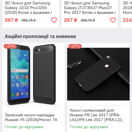
3D Чохол для Samsung
3D Чохол для Samsung
3D Ч
Galaxy J2/J2 Pro/J250
Galaxy j7/J730/J7 Plus/J7
2018
(2018) Котик з вушками і
Pro 2017 Котик з вушками і
Hono
сердечком
сердечком
і ву
267
267
214
₴
₴
365,75 ₴
365,75 ₴
Акційні пропозиції та новинки
–27%
–27%
Чохол силіконовий для
Захисний чохол-накладка
Huawei P8 Lite 2017 (PRA-
Huawei Y5 (2018)/Honor 7A
LA1)/P9 Lite 2017 (PRA-L11,
PRA-LX3)
Готово до відправки
Готово до відправки