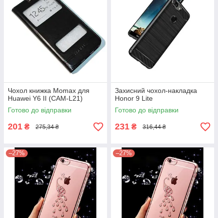
Чохол книжка Momax для
Захисний чохол-накладка
Huawei Y6 II (CAM-L21)
Honor 9 Lite
Готово до відправки
Готово до відправки
201
231
₴
₴
275,34 ₴
316,44 ₴
–27%
–27%