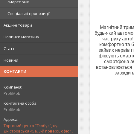
смартфонів
Спеціальні пропозиції
Акційні товари
Магнітний трим
будь-який автомоб
Новинки магазину
час руху авто
комфортно та б
Статті
зайвих нервів п
фіксують смарт
Новини
смартфона або
встановлюється 
КОНТАКТИ
завжди м
ProfiMob
ProfiMob
Торговий центр "Глобус", вул.
Дністровська 45а, 3-й поверх, офіс 1,