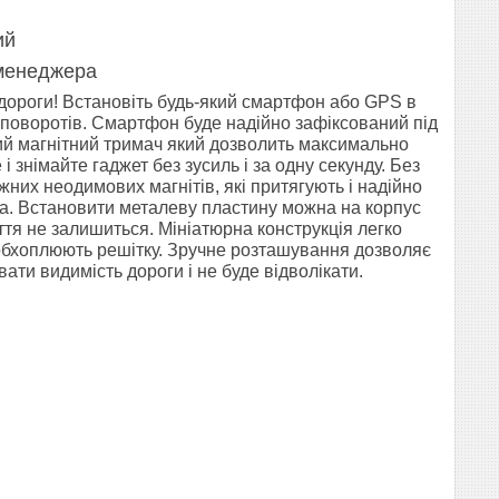
ий
 менеджера
д дороги! Встановіть будь-який смартфон або GPS в
х поворотів. Смартфон буде надійно зафіксований під
ний магнітний тримач який дозволить максимально
знімайте гаджет без зусиль і за одну секунду. Без
жних неодимових магнітів, які притягують і надійно
на. Встановити металеву пластину можна на корпус
ття не залишиться. Мініатюрна конструкція легко
 обхоплюють решітку. Зручне розташування дозволяє
ати видимість дороги і не буде відволікати.