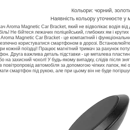
Кольори: чорний, золот
Наявність кольору уточнюєте у
ач Aroma Magnetic Car Bracket, який не відволікає водія ві
іль! Не бійтеся лежачих поліцейський, глибоких ям і крути
! Aroma Magnetic Car Bracket - це компактний і функціональ
езпечно користуватися смартфоном в дорозі. Встановлюйте і 
ри кожній поїздці! Працює магнітний тримач за рахунок поту
фон. Друга важлива деталь підставки - це металева пласти
 на захисний чохол! У будь-якому випадку, слідів після зня
в повітропровід автомобіля за допомогою чіпких лапок, які
ати смартфон під рукою, але при цьому він не буде погіршув