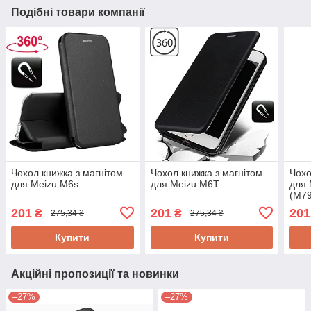
Подібні товари компанії
Чохол книжка з магнітом
Чохол книжка з магнітом
Чохо
для Meizu M6s
для Meizu M6T
для 
(M7
201
201
201
₴
₴
275,34 ₴
275,34 ₴
Купити
Купити
Акційні пропозиції та новинки
–27%
–27%