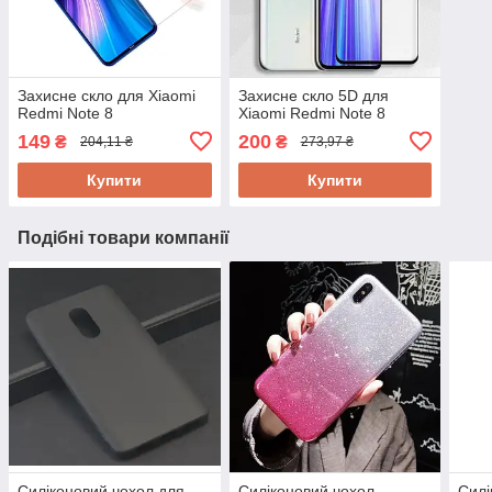
Захисне скло для Xiaomi
Захисне скло 5D для
Redmi Note 8
Xiaomi Redmi Note 8
149
200
₴
₴
204,11 ₴
273,97 ₴
Купити
Купити
Подібні товари компанії
Силіконовий чохол для
Силіконовий чохол
Силі