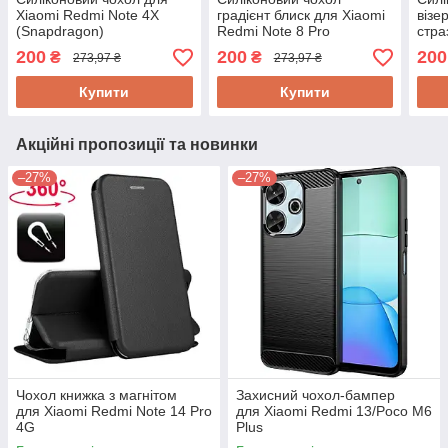
Xiaomi Redmi Note 4X
градієнт блиск для Xiaomi
візе
(Snapdragon)
Redmi Note 8 Pro
стра
Redm
200
200
200
₴
₴
273,97 ₴
273,97 ₴
Купити
Купити
Акційні пропозиції та новинки
–27%
–27%
Чохол книжка з магнітом
Захисний чохол-бампер
для Xiaomi Redmi Note 14 Pro
для Xiaomi Redmi 13/Poco M6
4G
Plus