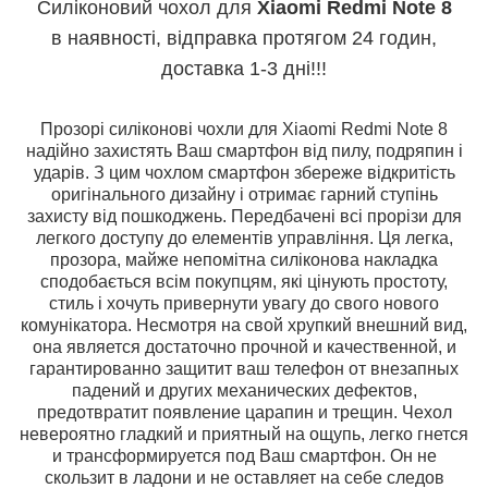
Силіконовий чохол для
Xiaomi Redmi Note 8
в наявності, відправка протягом 24 годин,
доставка 1-3 дні!!!
Прозорі силіконові чохли для Xiaomi Redmi Note 8
надійно захистять Ваш смартфон від пилу, подряпин і
ударів. З цим чохлом смартфон збереже відкритість
оригінального дизайну і отримає гарний ступінь
захисту від пошкоджень. Передбачені всі прорізи для
легкого доступу до елементів управління. Ця легка,
прозора, майже непомітна силіконова накладка
сподобається всім покупцям, які цінують простоту,
стиль і хочуть привернути увагу до свого нового
комунікатора. Несмотря на свой хрупкий внешний вид,
она является достаточно прочной и качественной, и
гарантированно защитит ваш телефон от внезапных
падений и других механических дефектов,
предотвратит появление царапин и трещин. Чехол
невероятно гладкий и приятный на ощупь, легко гнется
и трансформируется под Ваш смартфон. Он не
скользит в ладони и не оставляет на себе следов