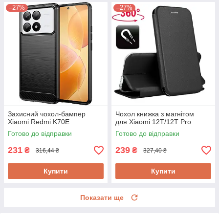
–27%
–27%
Захисний чохол-бампер
Чохол книжка з магнітом
Xiaomi Redmi K70E
для Xiaomi 12T/12T Pro
Готово до відправки
Готово до відправки
231
239
₴
₴
316,44 ₴
327,40 ₴
Купити
Купити
Показати ще