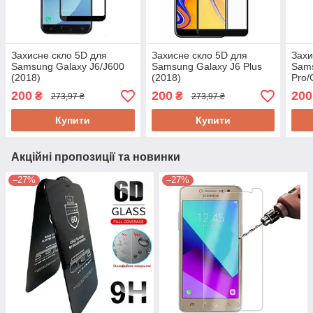
Захисне скло 5D для
Захисне скло 5D для
Захи
Samsung Galaxy J6/J600
Samsung Galaxy J6 Plus
Sams
(2018)
(2018)
Pro/
(201
200
200
200
₴
₴
273,97 ₴
273,97 ₴
Купити
Купити
Акційні пропозиції та новинки
–27%
–27%