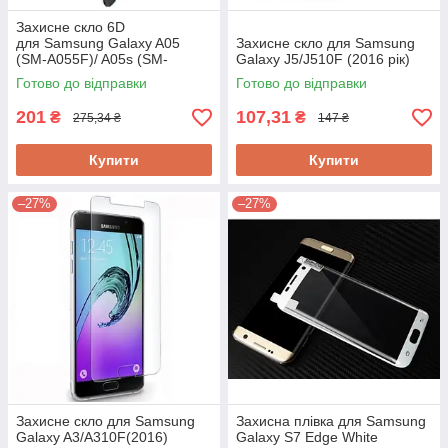
Захисне скло 6D
для Samsung Galaxy A05
Захисне скло для Samsung
(SM-A055F)/ A05s (SM-
Galaxy J5/J510F (2016 рік)
A057G)/ M14 (SM-M146)
Готово до відправки
Готово до відправки
201
107,31
₴
₴
275,34 ₴
147 ₴
Купити
Купити
–27%
–27%
Захисне скло для Samsung
Захисна плівка для Samsung
Galaxy A3/A310F(2016)
Galaxy S7 Edge White