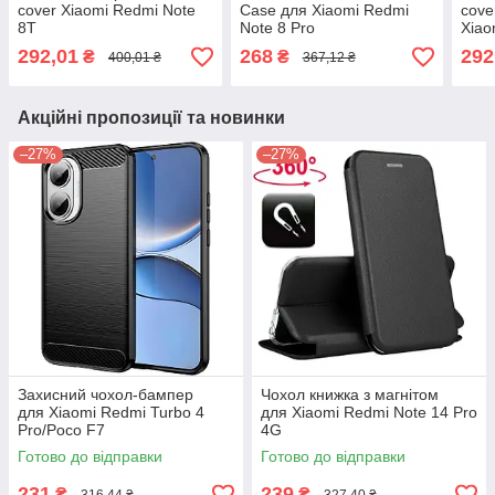
cover Xiaomi Redmi Note
Case для Xiaomi Redmi
cove
8T
Note 8 Pro
Xiao
292,01
268
292
₴
₴
400,01 ₴
367,12 ₴
Акційні пропозиції та новинки
–27%
–27%
Захисний чохол-бампер
Чохол книжка з магнітом
для Xiaomi Redmi Turbo 4
для Xiaomi Redmi Note 14 Pro
Pro/Poco F7
4G
Готово до відправки
Готово до відправки
231
239
₴
₴
316,44 ₴
327,40 ₴