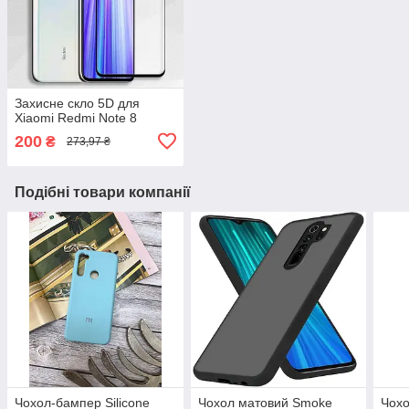
Захисне скло 5D для
Xiaomi Redmi Note 8
200
₴
273,97 ₴
Подібні товари компанії
Чохол-бампер Silicone
Чохол матовий Smoke
Чохо