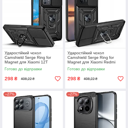
Ударостійкий чохол
Ударостійкий чохол
Camshield Serge Ring for
Camshield Serge Ring for
Magnet для Xiaomi 12T
Magnet для Xiaomi Redmi
15C
Готово до відправки
Готово до відправки
298
298
₴
₴
408,22 ₴
408,22 ₴
–27%
–27%