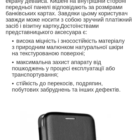
екрану девайса. Кишені на внутрішній стороні
передньої панелі відповідають за розмірами
банківських картах. Завдяки цьому користувач
завжди може носити з собою зручний платіжний
засіб і візитну картку.Достоїнствами
представницького аксесуара є:
висока міцність і зносостійкість матеріалу
з природним малюнком натуральної шкіри
на текстурованою поверхні;
максимальна захист апарату від
пошкоджень у процесі експлуатації або
транспортування;
стійкість до перекосів, подряпин,
побутових забруднень та інших дефектів.