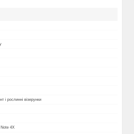
у
нт і рослинні візерунки
 Note 4X