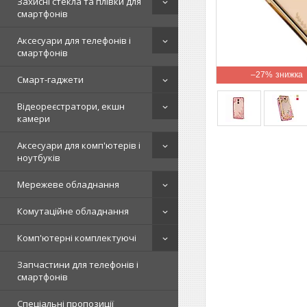
Захисні стекла та плівки для
смартфонів
Аксесуари для телефонів і
смартфонів
–27%
Смарт-гаджети
Відеореєстратори, екшн
камери
Аксесуари для комп'ютерів і
ноутбуків
Мережеве обладнання
Комутаційне обладнання
Комп'ютерні комплектуючі
Запчастини для телефонів і
смартфонів
Спеціальні пропозиції