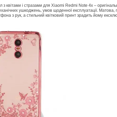
л з квітами і стразами для Xiaomi Redmi Note 4x – оригіна
еханічних ушкоджень, умов щоденної експлуатації. Матова, 
она з рук, а стильний квітковий принт зрадить йому ексклюз