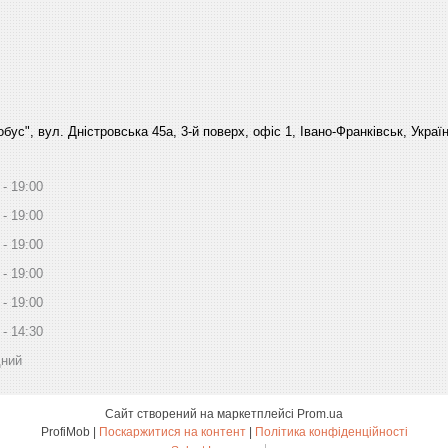
бус", вул. Дністровська 45а, 3-й поверх, офіс 1, Івано-Франківськ, Украї
19:00
19:00
19:00
19:00
19:00
14:30
дний
Сайт створений на маркетплейсі
Prom.ua
ProfiMob |
Поскаржитися на контент
|
Політика конфіденційності