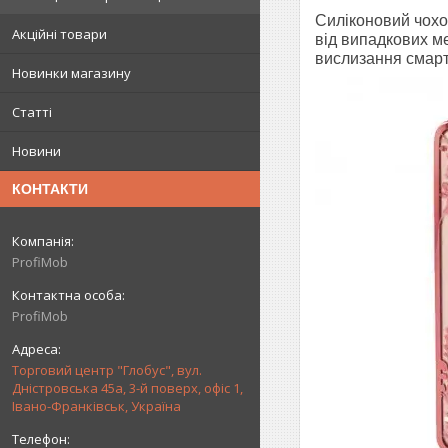
Силіконовий чохо
Акційні товари
від випадкових м
вислизання смартф
Новинки магазину
Статті
Новини
КОНТАКТИ
ProfiMob
ProfiMob
Торговий центр "Глобус", вул.
Дністровська 45а, 3-й поверх, офіс 1,
Івано-Франківськ, Україна