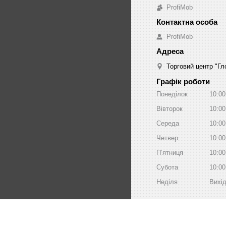
ProfiMob
ProfiMob
Торговий центр "Гло
Графік роботи
Понеділок
10:00
Вівторок
10:00
Середа
10:00
Четвер
10:00
Пʼятниця
10:00
Субота
10:00
Неділя
Вихі