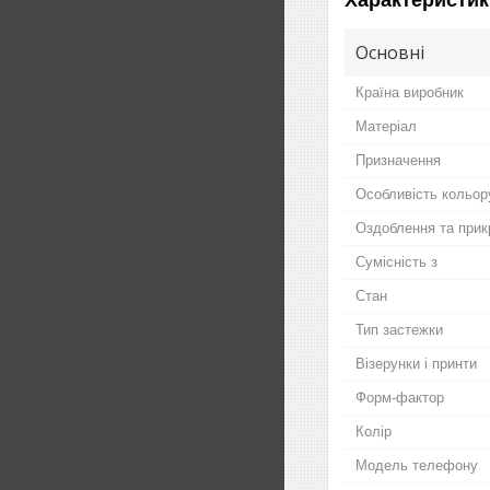
Основні
Країна виробник
Матеріал
Призначення
Особливість кольор
Оздоблення та прик
Сумісність з
Стан
Тип застежки
Візерунки і принти
Форм-фактор
Колір
Модель телефону