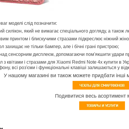
ваг моделі слід позначити:
ий силікон, який не вимагає спеціального догляду, а також 
тковим принтом і блискучими стразами підкреслює ніжний жін
ол захищає не тільки бампер, але і бічні грані пристрою;
є над сенсорним дисплеєм, допомагаючи пом'якшити удари пр
 з квітами і стразами для Xiaomi Redmi Note 4x купити в Укр
фону, всі роз'єми і функціональні клавіші залишаються у від
У нашому магазині ви також можете придбати інші 
Подивитися весь асортимент 
и