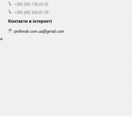
+380 (99) 739-20-25
+380 (96) 168-97-38
profimob.com.ua@gmail.com
на