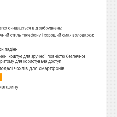
легко очищається від забруднень;
очний стиль телефону і хороший смак володарки;
и падінні.
аїні коштує для зручної, повністю безпечної
критому для користувача доступі.
моделі чохлів для смартфонів
магазину