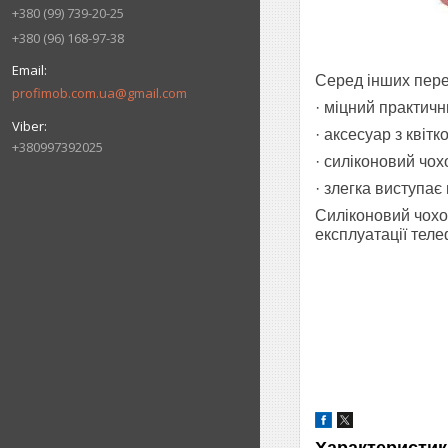
+380 (99) 739-20-25
+380 (96) 168-97-38
Серед інших пере
profimob.com.ua@gmail.com
· міцний практичн
· аксесуар з кві
+380997392025
· силіконовий чох
· злегка виступа
Силіконовий чохол
експлуатації теле
Характеристик