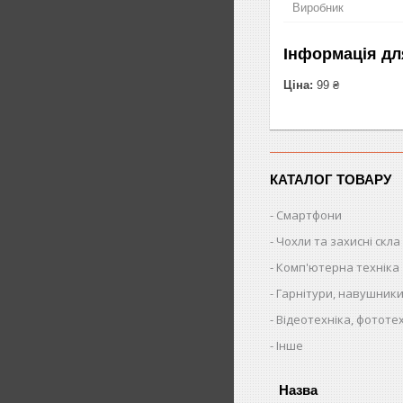
Виробник
Інформація дл
Ціна:
99 ₴
КАТАЛОГ ТОВАРУ
Смартфони
Чохли та захисні скла
Комп'ютерна техніка
Гарнітури, навушники
Відеотехніка, фототе
Інше