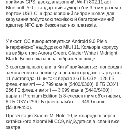
приймач GPS, двохдіапазонний, Wi-Fi 802.11 ac і
Bluetooth 5.0, стандартний аудіороз'єм 3,5 мм разом з
портом USB-C, інфрачервоний випромінювач для
керування побутовою технікою й багаторежимний
адаптер NFC для безконтактних платежів.
У якості ОС використовується Android 9.0 Pie з
інтерфейсної надбудовою MIUI 11. Кольорів корпусу
на вибір є три: Aurora Green, Glacier White і Midnight
Black. Вони показані на зображенні вище.
З сьогоднішнього дня в Китаї приймаються попередні
замовлення на новинку, а реальні продажі стартують
11 листопада. Ціни такі: версія з 6 ГБ ОЗУ і 128 ГБ
флеш-пам'яті — 2 799 юанів ($400/€360), 8 ГБ ОЗУ і
256 ГБ флеш-пам'яті — 3 099 юанів ($440/€400) і
варіант Premium Edition (з 8-елементним об'єктивом),
8 ГБ ОЗУ і 256 ГБ флеш-пам'яті — 3499 юанів
($500/€450).
Презентація Xiaomi Mi Note 10, міжнародної версії
китайського Xiaomi Mi CC9, відбудеться в Іспанії вже
завтра.