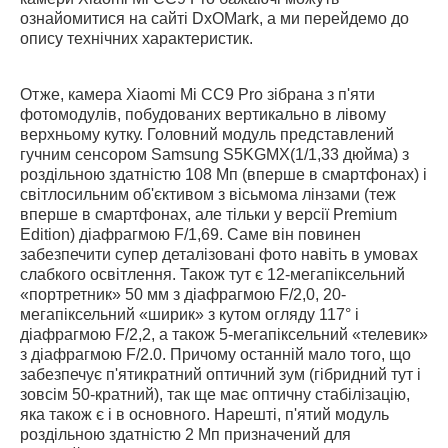
ознайомитися на сайті DxOMark, а ми перейдемо до
опису технічних характеристик.
Отже, камера Xiaomi Mi CC9 Pro зібрана з п'яти
фотомодулів, побудованих вертикально в лівому
верхньому кутку. Головний модуль представлений
гучним сенсором Samsung S5KGMX(1/1,33 дюйма) з
роздільною здатністю 108 Мп (вперше в смартфонах) і
світлосильним об'єктивом з вісьмома лінзами (теж
вперше в смартфонах, але тільки у версії Premium
Edition) діафрагмою F/1,69. Саме він повинен
забезпечити супер деталізовані фото навіть в умовах
слабкого освітлення. Також тут є 12-мегапіксельний
«портретник» 50 мм з діафрагмою F/2,0, 20-
мегапіксельний «ширик» з кутом огляду 117° і
діафрагмою F/2,2, а також 5-мегапіксельний «телевик»
з діафрагмою F/2.0. Причому останній мало того, що
забезпечує п'ятикратний оптичний зум (гібридний тут і
зовсім 50-кратний), так ще має оптичну стабілізацію,
яка також є і в основного. Нарешті, п'ятий модуль
роздільною здатністю 2 Мп призначений для