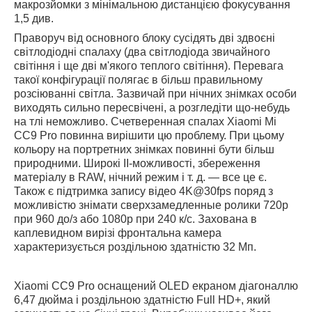
макрозйомки з мінімальною дистанцією фокусування
1,5 див.
Праворуч від основного блоку сусідять дві здвоєні
світлодіодні спалаху (два світлодіода звичайного
світіння і ще дві м'якого теплого світіння). Перевага
такої конфігурації полягає в більш правильному
розсіюванні світла. Зазвичай при нічних знімках особи
виходять сильно пересвічені, а розгледіти що-небудь
на тлі неможливо. Счетверенная спалах Xiaomi Mi
CC9 Pro повинна вирішити цю проблему. При цьому
кольору на портретних знімках повинні бути більш
природними. Широкі ІІ-можливості, збереження
матеріалу в RAW, нічний режим і т. д. — все це є.
Також є підтримка запису відео 4K@30fps поряд з
можливістю знімати сверхзамедленные ролики 720р
при 960 до/з або 1080р при 240 к/с. Захована в
каплевидном вирізі фронтальна камера
характеризується роздільною здатністю 32 Мп.
Xiaomi CC9 Pro оснащений OLED екраном діагоналлю
6,47 дюйма і роздільною здатністю Full HD+, який