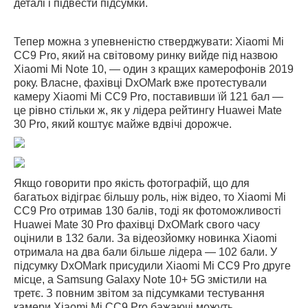
деталі і підвести підсумки.
Тепер можна з упевненістю стверджувати: Xiaomi Mi
CC9 Pro, який на світовому ринку вийде під назвою
Xiaomi Mi Note 10, — один з кращих камерофонів 2019
року. Власне, фахівці DxOMark вже протестували
камеру Xiaomi Mi CC9 Pro, поставивши їй 121 бал —
це рівно стільки ж, як у лідера рейтингу Huawei Mate
30 Pro, який коштує майже вдвічі дорожче.
Якщо говорити про якість фотографій, що для
багатьох відіграє більшу роль, ніж відео, то Xiaomi Mi
CC9 Pro отримав 130 балів, тоді як фотоможливості
Huawei Mate 30 Pro фахівці DxOMark свого часу
оцінили в 132 бали. За відеозйомку новинка Xiaomi
отримала на два бали більше лідера — 102 бали. У
підсумку DxOMark присудили Xiaomi Mi CC9 Pro друге
місце, а Samsung Galaxy Note 10+ 5G змістили на
третє. З повним звітом за підсумками тестування
камери Xiaomi Mi CC9 Pro бажаючі можуть