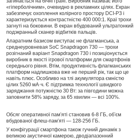
загинається на бічні грані. Виробник називає його
«гіперболічним», очевидно в рекламних цілях. Екран
забезпечує охоплення колірного простору DCI-P3 і
характеризується контрастністю 400 000:1. Краї трохи
загнуті на боковини. В екран вбудований ультратонкий
подэкранный сканер відбитків пальців.
Апаратним базисом виступає не флагманська, а
среднеуровневая SoC
Snapdragon 730
— трохи
розігнаний варіант Snapdragon 730 і позиціонується
виробник в якості ігрової платформи для смартфонів
середнього рівня. Втім, продуктивність флагманських
платформ надлишкова вже не перший рік, так що це
навіть плюс. Особливо на тлі акумулятора ємністю
цілих 5260 мА·ч. Є підтримка технології швидкого
заряджання потужністю 30 Вт: за півгодини можна
заповнити 58% заряду, за 65 хвилин — всі 100%.
Обсяг оперативної пам'яті становив 6-8 ГБ, об'єм
вбудованої флеш-пам'яті — 128-256 ГБ.
У конфігурації смартфона також гучний динамік з
великою акустичної камерою, дводіапазонний