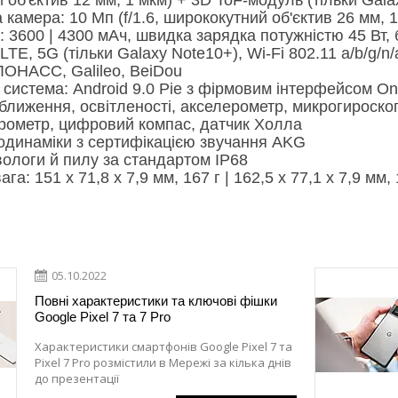
камера: 10 Мп (f/1.6, ширококутний об'єктив 26 мм, 
 3600 | 4300 мАч, швидка зарядка потужністю 45 Вт,
 LTE, 5G (тільки Galaxy Note10+), Wi-Fi 802.11 a/b/g/n
ОНАСС, Galileo, BeiDou
система: Android 9.0 Pie з фірмовим інтерфейсом On
ближення, освітленості, акселерометр, микрогироскоп
рометр, цифровий компас, датчик Холла
еодинаміки з сертифікацією звучання AKG
вологи й пилу за стандартом IP68
ага: 151 x 71,8 x 7,9 мм, 167 г | 162,5 х 77,1 х 7,9 мм, 
05.10.2022
Повні характеристики та ключові фішки
Google Pixel 7 та 7 Pro
Характеристики смартфонів Google Pixel 7 та
Pixel 7 Pro розмістили в Мережі за кілька днів
до презентації