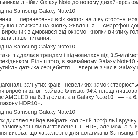
ьникам лінійки Galaxy Note до новому дизайнерсько
шення — перенесення всіх кнопок на ліву сторону. Вр
зручно натискати на кнопку живлення — смартфон д
е виробник відмовився від окремої кнопки виклику го
кала лише питання.
таки піддалася трендам і відмовилася від 3,5-міліме
ехідником. Більш того, в звичайному Galaxy Note10 
сутність датчика серцебиття — вперше з часів Galaxy N
іагоналі, загнутих країв і невеликих рамок створюєт
ми виробника, він займає близько 94% площі лицьової
c AMOLED на 6,3 дюйма, а в Galaxy Note10+ — на 6
апазону HDR10+.
х дисплея вийде вибрати колірний профіль і вручну 
а замовчуванням виставлене Full HD+, але можна зн
ння висока, що характерно для флагманів Samsung. П