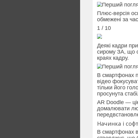
Плюс-версія ос
обмежені за час
1 / 10
Деякі кадри пр
сирому ЗА, що с
краях кадру.
В смартфонах п
відео фокусуват
тільки його гол
просунута стабі
AR Doodle — ці
домалювати люди
передвстановле
Начинка і соф
В смартфонах в
стверджує, що 