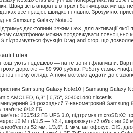
іки. Швидкість апаратів в іграх і бенчмарках ми ще не
атках все працює швидко і плавно. Зрозуміло, пристр
підтримує десктопний режим DeX, для активації якої 
цьому смартфоном можна продовжувати повноцінно ко
S підтримується функція Drag-and-drop, що дозволяє
ації і ціна
 коштують недешево — на те вони і флагмани. Варті
 трохи дорожче — 89 990 рублів. Роботу самих «на
овноцінному огляді. А поки можемо додати до сказан
теристики Samsung Galaxy Note10 | Samsung Galaxy N
mic AMOLED, 6,3" | 6,75", 3040х1440 пікселів
сьмиядерний 64-розрядний 7-нанометровий Samsung 
пам'ять: 8/12 ГБ
ам'ять: 256/512 ГБ UFS 3.0, підтримка microSDXC пр
ера: 12 Мп (f/1.5 — f/2.4, ширококутний об'єктив 26 мм
 телеоб'єктив 52 мм, 1/3,6", 1 мкм, автофокус, OIS, дв
 об'єктив 12 мм, 1 мкм) + 3D ToF-модуль (тільки Gala