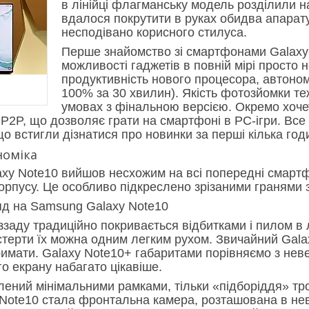
в лінійці флагманську модель розділили н
вдалося покрутити в руках обидва апарату
несподівано корисного стилуса.
Перше знайомство зі смартфонами Galaxy 
можливості гаджетів в повній мірі просто н
продуктивність нового процесора, автоном
100% за 30 хвилин). Якість фотозйомки те
умовах з фінальною версією. Окремо хоче
 P2P, що дозволяє грати на смартфоні в PC-ігри. Все
о встигли дізнатися про новинки за перші кілька год
номіка
xy Note10 вийшов несхожим на всі попередні смартф
орпусу. Це особливо підкреслено зрізаними гранями з
ззаду традиційно покривається відбитками і пилом в 
терти їх можна одним легким рухом. Звичайний Galax
имати. Galaxy Note10+ габаритами порівняємо з неве
о екрану набагато цікавіше.
ений мінімальними рамками, тільки «підборіддя» тр
Note10 стала фронтальна камера, розташована в неве