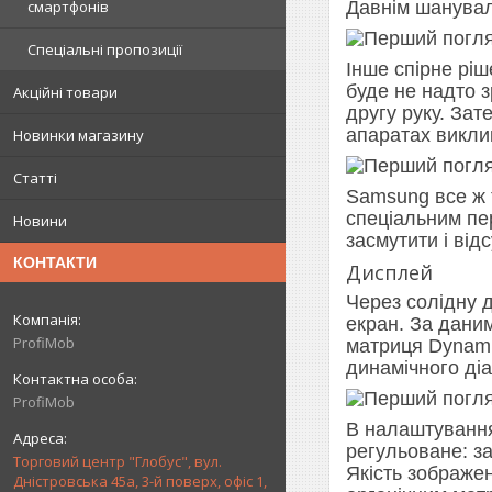
Давнім шанувал
смартфонів
Спеціальні пропозиції
Інше спірне рі
буде не надто 
Акційні товари
другу руку. Зат
апаратах викли
Новинки магазину
Статті
Samsung все ж 
спеціальним пер
Новини
засмутити і від
КОНТАКТИ
Дисплей
Через солідну д
екран. За дани
ProfiMob
матриця Dynami
динамічного ді
ProfiMob
В налаштування
регульоване: з
Торговий центр "Глобус", вул.
Якість зображе
Дністровська 45а, 3-й поверх, офіс 1,