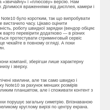
а «звичайну» і «плюсову» версію. Нам
. Ділимося враженнями від дисплея, камери і
Note10 було коротким, так що випробувати
е вистачило часу. Цікаво оцінити
ність, роботу швидкої зарядки (вендор обіцяє
ж варто перевірити додатково — в різних
ться протестувати стриминговый сервіс
 це чекайте в повному огляді. А поки
ин.
они компанії, зберігши лише характерну
низу і зверху.
лічені хвилини, але так само швидко і
y Note10 за рахунок менших розмірів
ликим планшетом, але і споживати контент з
охи порушує загальну симетрію. Впізнаваною
ликому круглому вирізі по центру екрана.