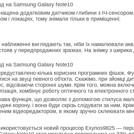
нащена додатковим датчиком глибини з ІЧ-сенсором.
ом і локаціях, тому знімали тільки в приміщенні:
и наближенні виглядають так, ніби їх намалювали а
тояв у передпродажних зразках. На знімку з ширика д
редуставлено кілька корисних програмних фішок. Фун
ися на звуці певного об'єкта. Скажімо, при зйомці 
ос, відсіваючи сторонні шуми. Крім того, можна включ
лізація, комбінує роботу оптичного та електронного с
кава функція, що дозволяє з допомогою стилуса мал
ні корону, і вона буде скрізь слідувати за ним. Крім
ним відеоредактором, в якому зручно склеювати мін
т
икористовується новий процесор Exynos9825 — пер
Galaxy Note10 став могутніше попередника на 33% по