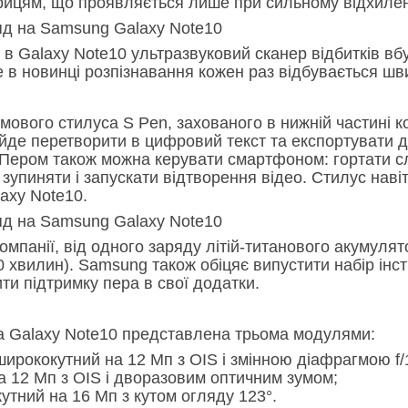
рицям, що проявляється лише при сильному відхиленні
, в Galaxy Note10 ультразвуковий сканер відбитків в
е в новинці розпізнавання кожен раз відбувається шв
ового стилуса S Pen, захованого в нижній частині ко
йде перетворити в цифровий текст та експортувати д
. Пером також можна керувати смартфоном: гортати с
 зупиняти і запускати відтворення відео. Стилус наві
axy Note10.
омпанії, від одного заряду літій-титанового акумул
0 хвилин). Samsung також обіцяє випустити набір інст
ти підтримку пера в свої додатки.
 Galaxy Note10 представлена трьома модулями:
ирококутний на 12 Мп з OIS і змінною діафрагмою f/1
а 12 Мп з OIS і дворазовим оптичним зумом;
тний на 16 Мп з кутом огляду 123°.