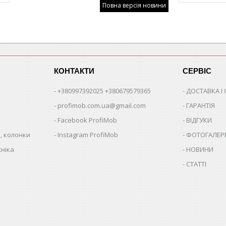
Повна версія новини
КОНТАКТИ
СЕРВІС
+380997392025 +380679579365
ДОСТАВКА І
profimob.com.ua@gmail.com
ГАРАНТІЯ
Facebook ProfiMob
ВІДГУКИ
, колонки
Instagram ProfiMob
ФОТОГАЛЕР
хніка
НОВИНИ
СТАТТІ