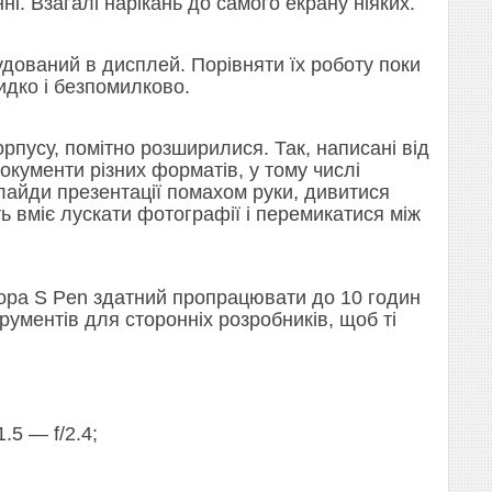
. Взагалі нарікань до самого екрану ніяких.
будований в дисплей. Порівняти їх роботу поки
идко і безпомилково.
рпусу, помітно розширилися. Так, написані від
окументи різних форматів, у тому числі
лайди презентації помахом руки, дивитися
ть вміє лускати фотографії і перемикатися між
ятора S Pen здатний пропрацювати до 10 годин
рументів для сторонніх розробників, щоб ті
.5 — f/2.4;