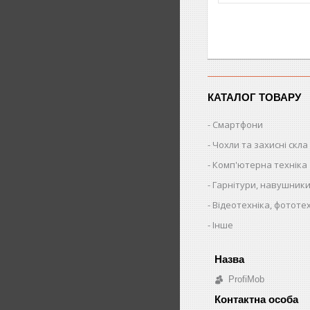
КАТАЛОГ ТОВАРУ
Смартфони
Чохли та захисні скла
Комп'ютерна техніка
Гарнітури, навушники
Відеотехніка, фототе
Інше
ProfiMob