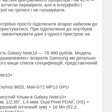
 встигли перевірити, але в інтерфейсі і
ої не грілися і не гальмували.
потрібно просто підключити апарат кабелем до
ристуватися. При підключенні до ноутбуків
 завантажувати дані з одного пристрою на
сть Galaxy Note10 — 76 990 рублів. Модель
фаршированих» апаратів Samsung ми детально
ого вище список специфікацій, представлений
ote10+
Exynos 9825, Mali-G72 MP12 GPU
исутній тільки в Galaxy Note10+
, 1/2,55", 1,4 мкм, Dual Pixel PDAF, OIS) +
оразовий оптичний зум) + 16 Мп (f/2.2,
xy Note10+)