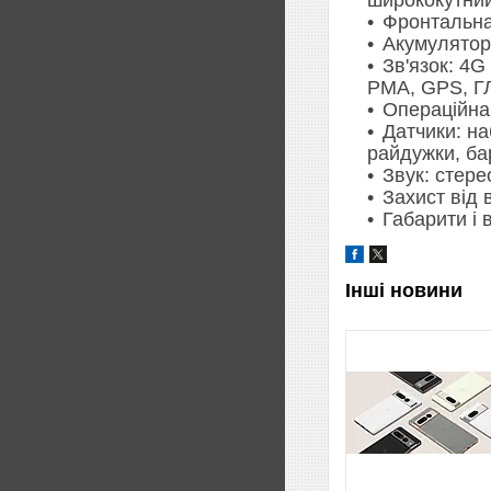
Фронтальна 
Акумулятор:
Зв'язок: 4G
PMA, GPS, ГЛ
Операційна 
Датчики: на
райдужки, ба
Звук: стер
Захист від 
Габарити і в
Інші новини