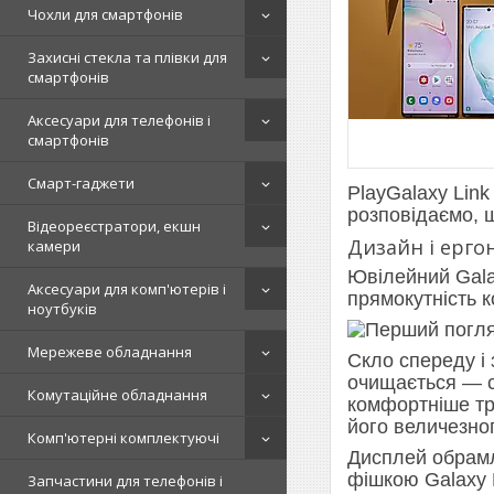
Чохли для смартфонів
Захисні стекла та плівки для
смартфонів
Аксесуари для телефонів і
смартфонів
Смарт-гаджети
PlayGalaxy Link
розповідаємо, щ
Відеореєстратори, екшн
Дизайн і ерго
камери
Ювілейний Gala
Аксесуари для комп'ютерів і
прямокутність к
ноутбуків
Мережеве обладнання
Скло спереду і 
очищається — с
Комутаційне обладнання
комфортніше тр
його величезног
Комп'ютерні комплектуючі
Дисплей обрамл
фішкою Galaxy 
Запчастини для телефонів і