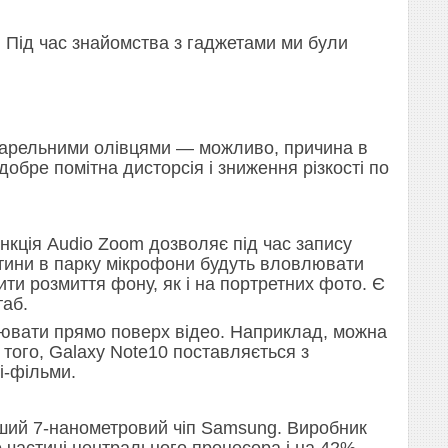
 Під час знайомства з гаджетами ми були
кварельними олівцями — можливо, причина в
обре помітна дисторсія і зниження різкості по
кція Audio Zoom дозволяє під час запису
дитини в парку мікрофони будуть вловлювати
ити розмиття фону, як і на портретних фото. Є
таб.
ювати прямо поверх відео. Наприклад, можна
 того, Galaxy Note10 поставляється з
і-фільми.
ший 7-нанометровий чіп Samsung. Виробник
 частині центрального процесора і на 42% —