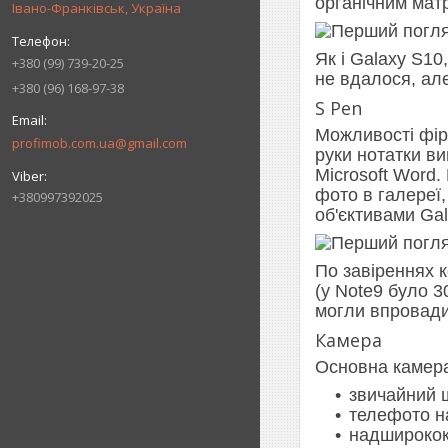
органічним мат
Івано-Франківськ, Україна
Як і Galaxy S10
+380 (99) 739-20-25
не вдалося, ал
+380 (96) 168-97-38
S Pen
Можливості фірм
profimob.com.ua@gmail.com
руки нотатки ви
Microsoft Word
фото в галереї,
+380997392025
об'єктивами Gal
По завіреннях к
(у Note9 було 3
могли впровади
Камера
Основна камера
звичайний ш
телефото н
надширококу