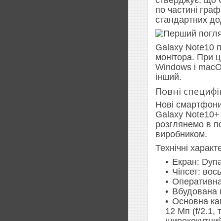
по частині граф
стандартних дод
Galaxy Note10 
монітора. При 
Windows і macO
інший.
Повні специфік
Нові смартфони
Galaxy Note10+
розглянемо в п
виробником.
Технічні харак
Екран: Dyna
Чіпсет: во
Оперативна 
Вбудована п
Основна кам
12 Мп (f/2.1,
ширококутний