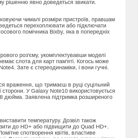
му рішенню явно доведеться звикати.
аховуючи чималі розміри пристроїв, правшам
оведеться перехоплювати або підключати
лосового помічника Bixby, яка в попередніх
трового роз'єму, укомплектувавши моделі
немає слота для карт пам'яті. Когось може
ote4. Зате є стереодинаміки, і вони гучні.
ься враження, що тримаєш в руці суцільний
 сторони. У Galaxy Note10 використовується
,8 дюйма. Заявлена підтримка розширеного
виставити температуру. Дозвіл також
изити до HD+ або підвищити до Quad HD+.
омітне спотворення квітів, властиве