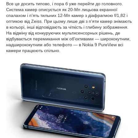
Все це досить типово, і пора б уже перейти до головного.
Система камер описується як 20-Мп лицьова екранної
спалахом і п'ять тильних 12-Мп камер з діафрагмою f/1,82 і
оптикою від Zeiss. При цьому лише дві з п'яти камер знімають
в кольорі, інші відповідають за чіткість і глибину зображення.
На відміну від конкуруючих мультисенсорных рішень, де
відбувається перемикання між об'єктивами — ширококутним,
надширококутним або телефото — в Nokia 9 PureView всі
камери працюють спільно.