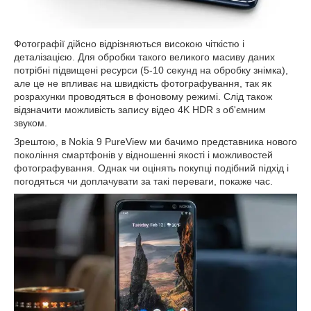
Фотографії дійсно відрізняються високою чіткістю і
деталізацією. Для обробки такого великого масиву даних
потрібні підвищені ресурси (5-10 секунд на обробку знімка),
але це не впливає на швидкість фотографування, так як
розрахунки проводяться в фоновому режимі. Слід також
відзначити можливість запису відео 4K HDR з об'ємним
звуком.
Зрештою, в Nokia 9 PureView ми бачимо представника нового
покоління смартфонів у відношенні якості і можливостей
фотографування. Однак чи оцінять покупці подібний підхід і
погодяться чи доплачувати за такі переваги, покаже час.