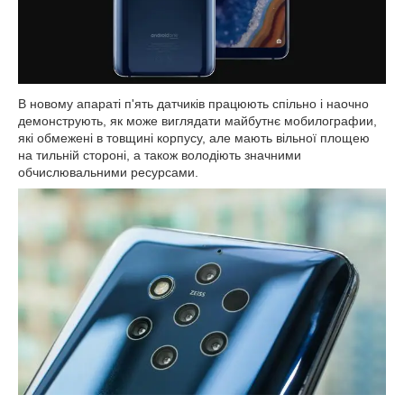
В новому апараті п'ять датчиків працюють спільно і наочно
демонструють, як може виглядати майбутнє мобилографии,
які обмежені в товщині корпусу, але мають вільної площею
на тильній стороні, а також володіють значними
обчислювальними ресурсами.