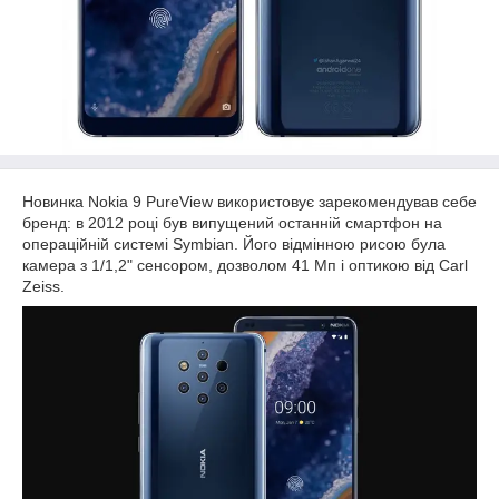
Новинка Nokia 9 PureView використовує зарекомендував себе
бренд: в 2012 році був випущений останній смартфон на
операційній системі Symbian. Його відмінною рисою була
камера з 1/1,2" сенсором, дозволом 41 Мп і оптикою від Carl
Zeiss.