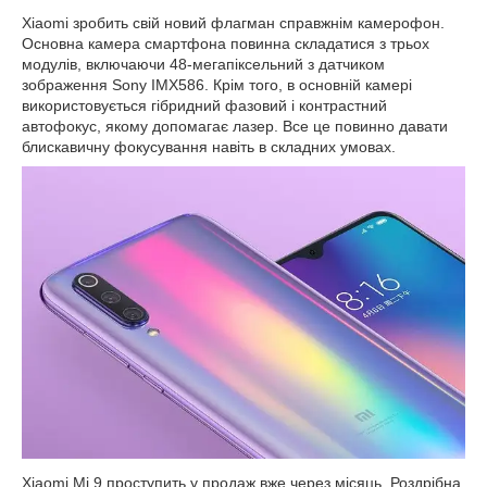
Xiaomi зробить свій новий флагман справжнім камерофон.
Основна камера смартфона повинна складатися з трьох
модулів, включаючи 48-мегапіксельний з датчиком
зображення Sony IMX586. Крім того, в основній камері
використовується гібридний фазовий і контрастний
автофокус, якому допомагає лазер. Все це повинно давати
блискавичну фокусування навіть в складних умовах.
Xiaomi Mi 9 проступить у продаж вже через місяць. Роздрібна